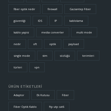
fiber optik nedir
firewall
Gaziantep Fiber
güvenliği
IDS
IP
kablolama
kablo yapisi
media converter
multi mode
nedir
oft
optik
payload
single mode
stm
sözlüğü
terimleri
türleri
vpn
ÜRÜN ETİKETLERİ
Adaptor
Ek Kutusu
Fiber
Fiber Optik Kablo
ftp utp cat6