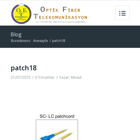
Blog
Buradasınız:
Anasayfa
/
patch18
patch18
21/07/2015
/
0 Yorumlar
/
Yazar:
Mesut