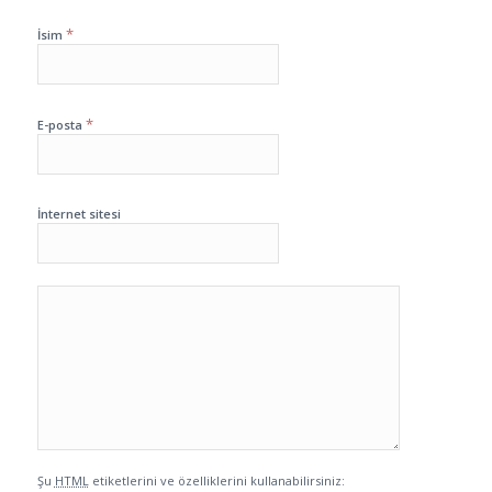
*
İsim
*
E-posta
İnternet sitesi
Şu
HTML
etiketlerini ve özelliklerini kullanabilirsiniz: