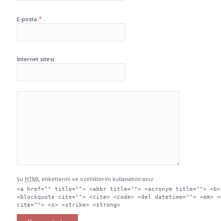
*
E-posta
İnternet sitesi
Şu
HTML
etiketlerini ve özelliklerini kullanabilirsiniz:
<a href="" title=""> <abbr title=""> <acronym title=""> <b>
<blockquote cite=""> <cite> <code> <del datetime=""> <em> <
cite=""> <s> <strike> <strong>