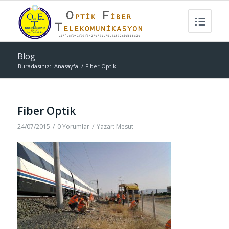
Blog
Buradasınız:
Anasayfa
/
Fiber Optik
Fiber Optik
24/07/2015
/
0 Yorumlar
/
Yazar:
Mesut