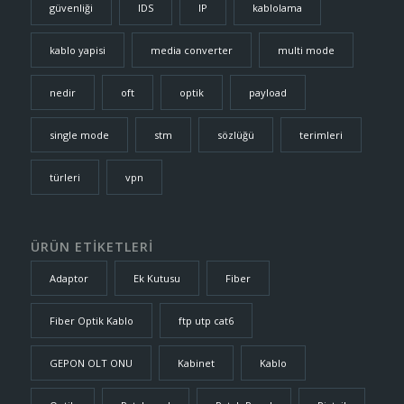
güvenliği
IDS
IP
kablolama
kablo yapisi
media converter
multi mode
nedir
oft
optik
payload
single mode
stm
sözlüğü
terimleri
türleri
vpn
ÜRÜN ETİKETLERİ
Adaptor
Ek Kutusu
Fiber
Fiber Optik Kablo
ftp utp cat6
GEPON OLT ONU
Kabinet
Kablo