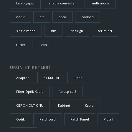
kablo yapisi
media converter
multi mode
nedir
oft
optik
payload
single mode
stm
sözlüğü
terimleri
türleri
vpn
ÜRÜN ETİKETLERİ
Adaptor
Ek Kutusu
Fiber
Fiber Optik Kablo
ftp utp cat6
GEPON OLT ONU
Kabinet
Kablo
Optik
Patchcord
Patch Panel
Pigtail