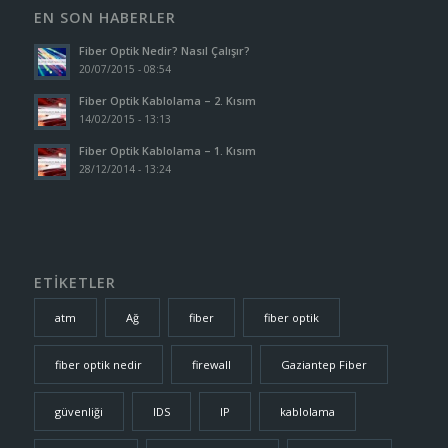
EN SON HABERLER
Fiber Optik Nedir? Nasıl Çalışır?
20/07/2015 - 08:54
Fiber Optik Kablolama – 2. Kısım
14/02/2015 - 13:13
Fiber Optik Kablolama – 1. Kısım
28/12/2014 - 13:24
ETİKETLER
atm
Ağ
fiber
fiber optik
fiber optik nedir
firewall
Gaziantep Fiber
güvenliği
IDS
IP
kablolama