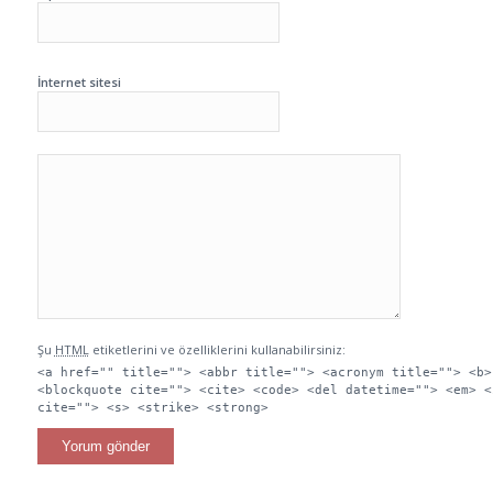
İnternet sitesi
Şu
HTML
etiketlerini ve özelliklerini kullanabilirsiniz:
<a href="" title=""> <abbr title=""> <acronym title=""> <b>
<blockquote cite=""> <cite> <code> <del datetime=""> <em> <
cite=""> <s> <strike> <strong>