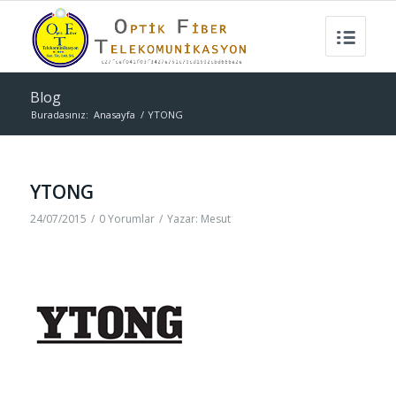
Blog
Buradasınız:
Anasayfa
/
YTONG
YTONG
24/07/2015
/
0 Yorumlar
/
Yazar:
Mesut