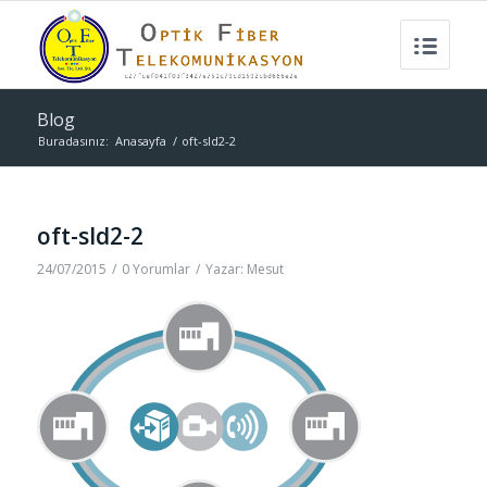
Blog
Buradasınız:
Anasayfa
/
oft-sld2-2
oft-sld2-2
24/07/2015
/
0 Yorumlar
/
Yazar:
Mesut