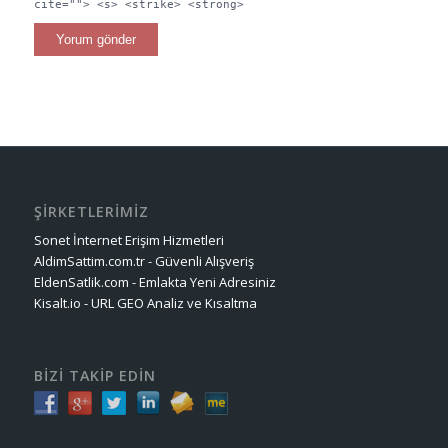
cite=""> <s> <strike> <strong>
ŞİRKETLERİMİZ
Sonet İnternet Erişim Hizmetleri
AldimSattim.com.tr - Güvenli Alışveriş
EldenSatlik.com - Emlakta Yeni Adresiniz
Kisalt.io - URL GEO Analiz ve Kısaltma
BİZİ TAKİP EDİN