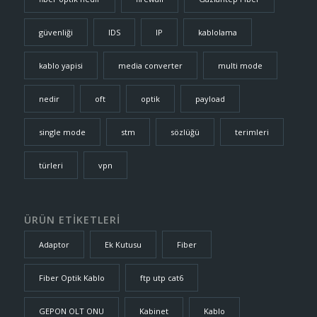
güvenliği
IDS
IP
kablolama
kablo yapisi
media converter
multi mode
nedir
oft
optik
payload
single mode
stm
sözlüğü
terimleri
türleri
vpn
ÜRÜN ETİKETLERİ
Adaptor
Ek Kutusu
Fiber
Fiber Optik Kablo
ftp utp cat6
GEPON OLT ONU
Kabinet
Kablo