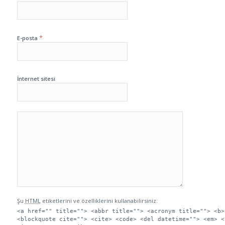
*
E-posta
İnternet sitesi
Şu
HTML
etiketlerini ve özelliklerini kullanabilirsiniz:
<a href="" title=""> <abbr title=""> <acronym title=""> <b>
<blockquote cite=""> <cite> <code> <del datetime=""> <em> <