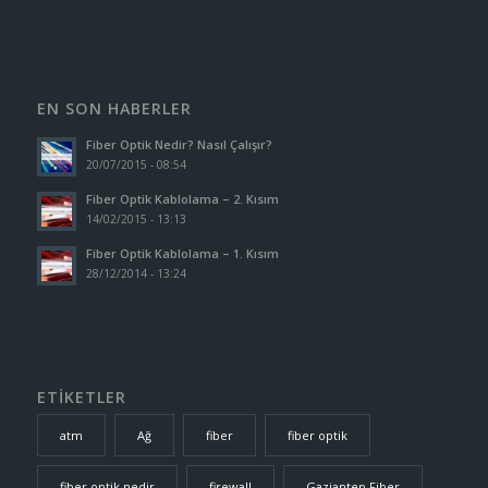
EN SON HABERLER
Fiber Optik Nedir? Nasıl Çalışır?
20/07/2015 - 08:54
Fiber Optik Kablolama – 2. Kısım
14/02/2015 - 13:13
Fiber Optik Kablolama – 1. Kısım
28/12/2014 - 13:24
ETİKETLER
atm
Ağ
fiber
fiber optik
fiber optik nedir
firewall
Gaziantep Fiber