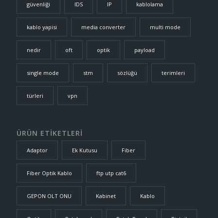
güvenliği
IDS
IP
kablolama
kablo yapisi
media converter
multi mode
nedir
oft
optik
payload
single mode
stm
sözlüğü
terimleri
türleri
vpn
ÜRÜN ETİKETLERİ
Adaptor
Ek Kutusu
Fiber
Fiber Optik Kablo
ftp utp cat6
GEPON OLT ONU
Kabinet
Kablo