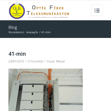
Blog
Buradasınız:
Anasayfa
/
41-min
41-min
24/07/2015
/
0 Yorumlar
/
Yazar:
Mesut