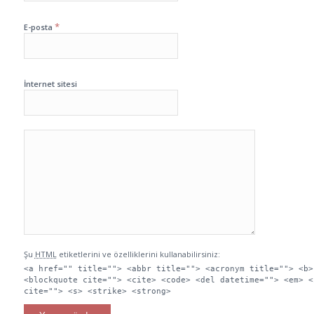
*
E-posta
İnternet sitesi
Şu
HTML
etiketlerini ve özelliklerini kullanabilirsiniz:
<a href="" title=""> <abbr title=""> <acronym title=""> <b>
<blockquote cite=""> <cite> <code> <del datetime=""> <em> <
cite=""> <s> <strike> <strong>