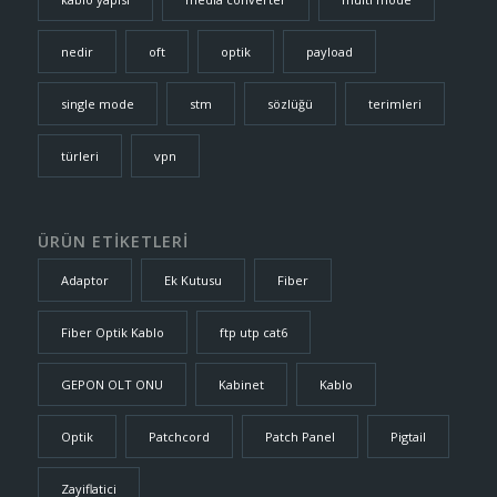
nedir
oft
optik
payload
single mode
stm
sözlüğü
terimleri
türleri
vpn
ÜRÜN ETİKETLERİ
Adaptor
Ek Kutusu
Fiber
Fiber Optik Kablo
ftp utp cat6
GEPON OLT ONU
Kabinet
Kablo
Optik
Patchcord
Patch Panel
Pigtail
Zayiflatici