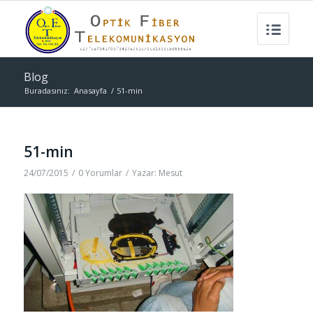
Blog
Buradasınız:
Anasayfa
/
51-min
51-min
24/07/2015
/
0 Yorumlar
/
Yazar:
Mesut