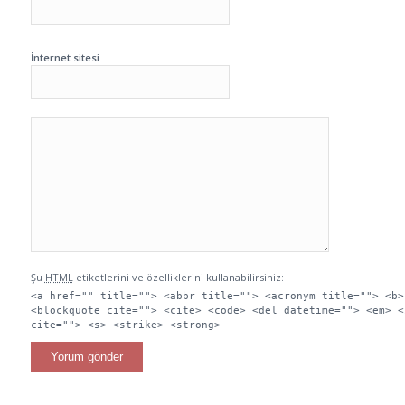
İnternet sitesi
Şu
HTML
etiketlerini ve özelliklerini kullanabilirsiniz:
<a href="" title=""> <abbr title=""> <acronym title=""> <b>
<blockquote cite=""> <cite> <code> <del datetime=""> <em> <
cite=""> <s> <strike> <strong>