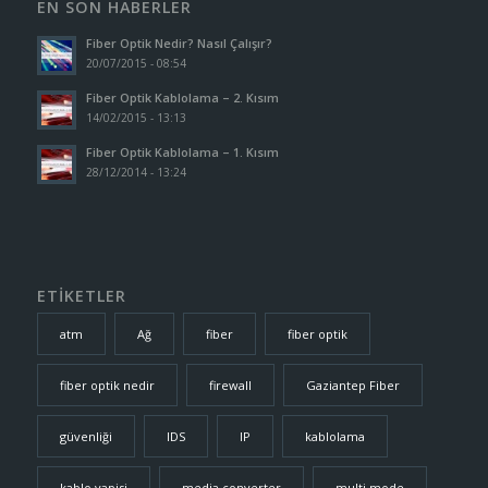
EN SON HABERLER
Fiber Optik Nedir? Nasıl Çalışır?
20/07/2015 - 08:54
Fiber Optik Kablolama – 2. Kısım
14/02/2015 - 13:13
Fiber Optik Kablolama – 1. Kısım
28/12/2014 - 13:24
ETİKETLER
atm
Ağ
fiber
fiber optik
fiber optik nedir
firewall
Gaziantep Fiber
güvenliği
IDS
IP
kablolama
kablo yapisi
media converter
multi mode