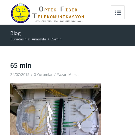
Blog
Buradasınız:
Anasayfa
/
65-min
65-min
24/07/2015
/
0 Yorumlar
/
Yazar:
Mesut