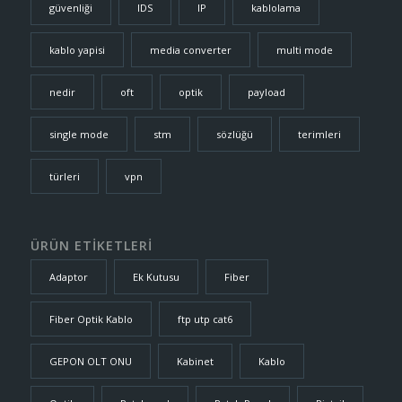
güvenliği
IDS
IP
kablolama
kablo yapisi
media converter
multi mode
nedir
oft
optik
payload
single mode
stm
sözlüğü
terimleri
türleri
vpn
ÜRÜN ETİKETLERİ
Adaptor
Ek Kutusu
Fiber
Fiber Optik Kablo
ftp utp cat6
GEPON OLT ONU
Kabinet
Kablo