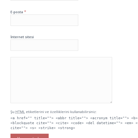
*
E-posta
İnternet sitesi
Şu
HTML
etiketlerini ve özelliklerini kullanabilirsiniz:
<a href="" title=""> <abbr title=""> <acronym title=""> <b>
<blockquote cite=""> <cite> <code> <del datetime=""> <em> <
cite=""> <s> <strike> <strong>