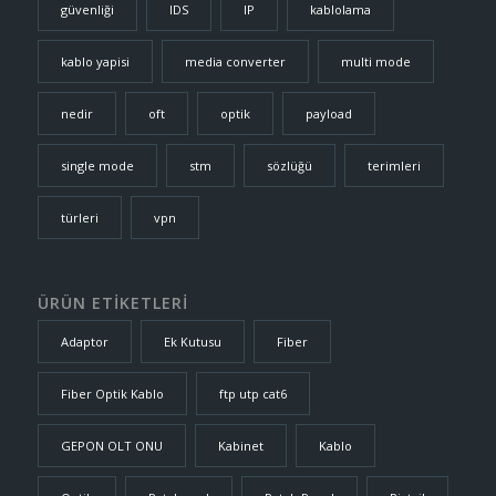
güvenliği
IDS
IP
kablolama
kablo yapisi
media converter
multi mode
nedir
oft
optik
payload
single mode
stm
sözlüğü
terimleri
türleri
vpn
ÜRÜN ETİKETLERİ
Adaptor
Ek Kutusu
Fiber
Fiber Optik Kablo
ftp utp cat6
GEPON OLT ONU
Kabinet
Kablo