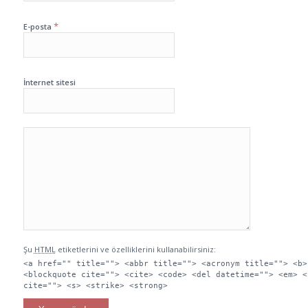
*
E-posta
İnternet sitesi
Şu
HTML
etiketlerini ve özelliklerini kullanabilirsiniz:
<a href="" title=""> <abbr title=""> <acronym title=""> <b>
<blockquote cite=""> <cite> <code> <del datetime=""> <em> <
cite=""> <s> <strike> <strong>