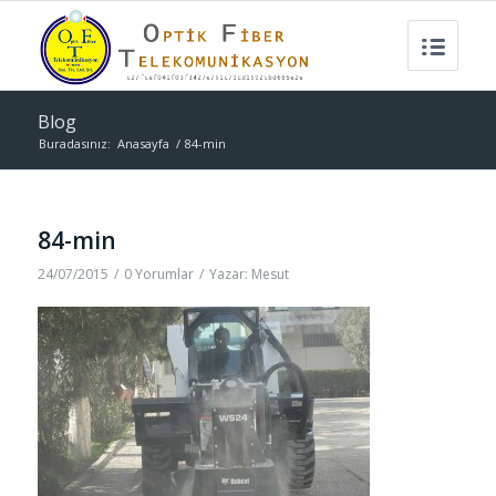
Blog
Buradasınız:
Anasayfa
/
84-min
84-min
24/07/2015
/
0 Yorumlar
/
Yazar:
Mesut