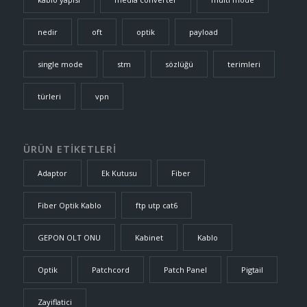
nedir
oft
optik
payload
single mode
stm
sözlüğü
terimleri
türleri
vpn
ÜRÜN ETİKETLERİ
Adaptor
Ek Kutusu
Fiber
Fiber Optik Kablo
ftp utp cat6
GEPON OLT ONU
Kabinet
Kablo
Optik
Patchcord
Patch Panel
Pigtail
Zayiflatici