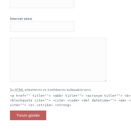
İnternet sitesi
Şu
HTML
etiketlerini ve özelliklerini kullanabilirsiniz:
<a href="" title=""> <abbr title=""> <acronym title=""> <b>
<blockquote cite=""> <cite> <code> <del datetime=""> <em> <
cite=""> <s> <strike> <strong>