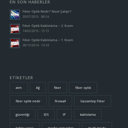
EN SON HABERLER
Fiber Optik Nedir? Nasıl Çalışır?
20/07/2015 - 08:54
Fiber Optik Kablolama – 2. Kısım
14/02/2015 - 13:13
Fiber Optik Kablolama – 1. Kısım
28/12/2014 - 13:24
ETİKETLER
atm
Ağ
fiber
fiber optik
fiber optik nedir
firewall
Gaziantep Fiber
güvenliği
IDS
IP
kablolama
kablo yapisi
media converter
multi mode