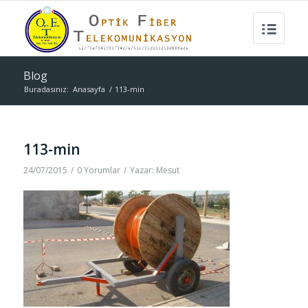
Blog
Buradasınız:
Anasayfa
/
113-min
113-min
24/07/2015
/
0 Yorumlar
/
Yazar:
Mesut