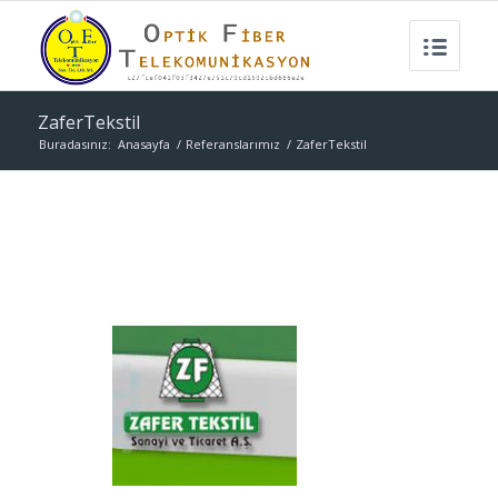
ZaferTekstil
Buradasınız:
Anasayfa
/
Referanslarımız
/
ZaferTekstil