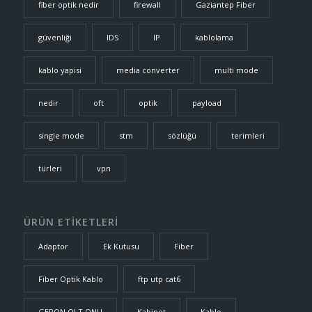
fiber optik nedir
firewall
Gaziantep Fiber
güvenliği
IDS
IP
kablolama
kablo yapisi
media converter
multi mode
nedir
oft
optik
payload
single mode
stm
sözlüğü
terimleri
türleri
vpn
ÜRÜN ETİKETLERİ
Adaptor
Ek Kutusu
Fiber
Fiber Optik Kablo
ftp utp cat6
GEPON OLT ONU
Kabinet
Kablo