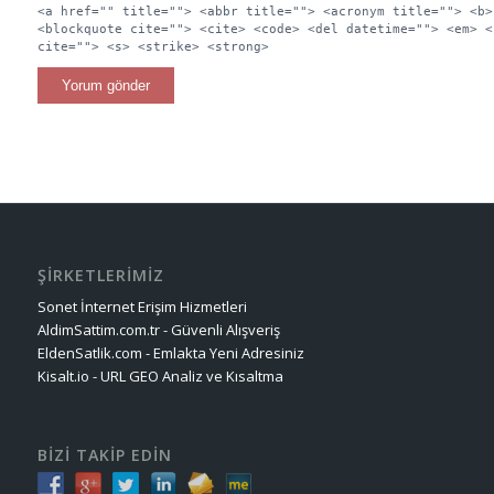
<a href="" title=""> <abbr title=""> <acronym title=""> <b>
<blockquote cite=""> <cite> <code> <del datetime=""> <em> <
cite=""> <s> <strike> <strong>
ŞİRKETLERİMİZ
Sonet İnternet Erişim Hizmetleri
AldimSattim.com.tr - Güvenli Alışveriş
EldenSatlik.com - Emlakta Yeni Adresiniz
Kisalt.io - URL GEO Analiz ve Kısaltma
BİZİ TAKİP EDİN