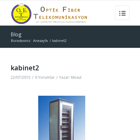
Blog
Buradasınız:
Anasayfa
/
kabinet2
kabinet2
22/07/2015
/
0 Yorumlar
/
Yazar:
Mesut