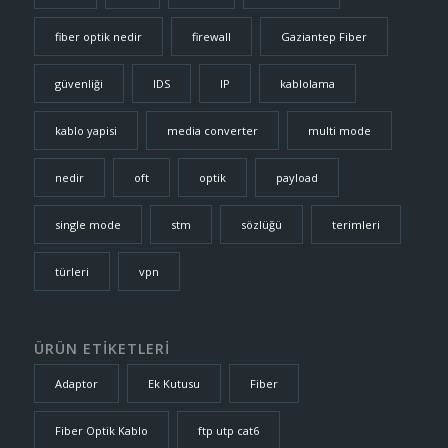
fiber optik nedir
firewall
Gaziantep Fiber
güvenliği
IDS
IP
kablolama
kablo yapisi
media converter
multi mode
nedir
oft
optik
payload
single mode
stm
sözlüğü
terimleri
türleri
vpn
ÜRÜN ETİKETLERİ
Adaptor
Ek Kutusu
Fiber
Fiber Optik Kablo
ftp utp cat6