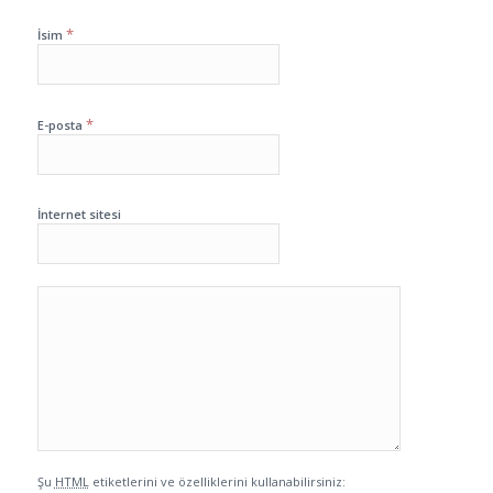
*
İsim
*
E-posta
İnternet sitesi
Şu
HTML
etiketlerini ve özelliklerini kullanabilirsiniz: