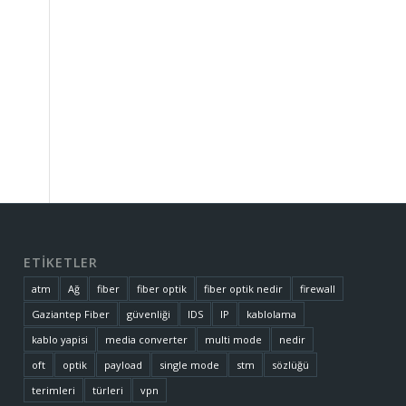
ETİKETLER
atm
Ağ
fiber
fiber optik
fiber optik nedir
firewall
Gaziantep Fiber
güvenliği
IDS
IP
kablolama
kablo yapisi
media converter
multi mode
nedir
oft
optik
payload
single mode
stm
sözlüğü
terimleri
türleri
vpn