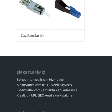
Zayıflatıcılar
(5)
ŞİRKETLERİMİZ
Sonet İnternet Erişim Hizmetleri
AldimSattim.com.tr - Güvenli Alışveriş
EldenSatlik.com - Emlakta Yeni Adresiniz
Kisalt.io - URL GEO Analiz ve Kısaltma