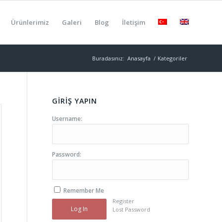
Ürünlerimiz
Galeri
Blog
İletişim
Buradasınız:
Anasayfa
/
Kategoriler
GİRİŞ YAPIN
Username:
Password:
Remember Me
Register
Log In
Lost Password