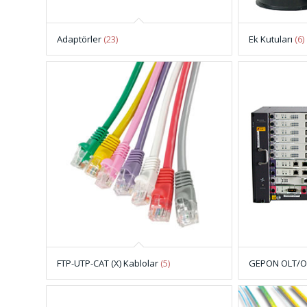
Adaptörler
(23)
Ek Kutuları
(6)
FTP-UTP-CAT (X) Kablolar
(5)
GEPON OLT/