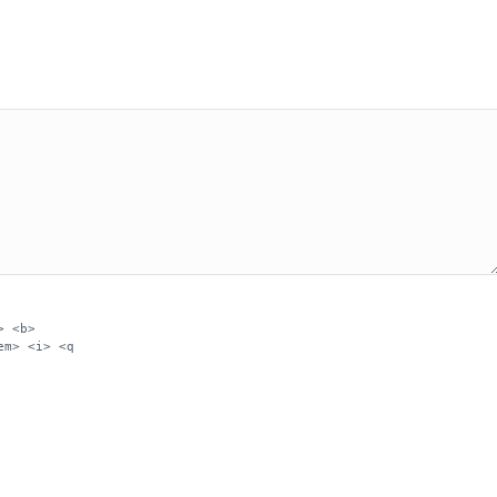
> <b>
em> <i> <q