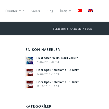
Ürünlerimiz
Galeri
Blog
İletişim
Buradasınız:
Anasayfa
/
Botas
EN SON HABERLER
Fiber Optik Nedir? Nasıl Çalışır?
20/07/2015 - 08:54
Fiber Optik Kablolama – 2. Kısım
14/02/2015 - 13:13
Fiber Optik Kablolama – 1. Kısım
28/12/2014 - 13:24
KATEGORILER