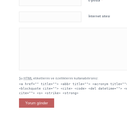
*
E-posta
İnternet sitesi
Şu
HTML
etiketlerini ve özelliklerini kullanabilirsiniz:
<a href="" title=""> <abbr title=""> <acronym title=""
<blockquote cite=""> <cite> <code> <del datetime=""> <
cite=""> <s> <strike> <strong>