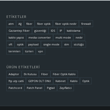
ETİKETLER
atm
Ağ
fiber
fiber optik
fiber optik nedir
firewall
Gaziantep Fiber
güvenliği
IDS
IP
kablolama
kablo yapisi
media converter
multi mode
nedir
oft
optik
payload
single mode
stm
sözlüğü
terimleri
türleri
vpn
ÜRÜN ETİKETLERİ
Adaptor
Ek Kutusu
Fiber
Fiber Optik Kablo
ftp utp cat6
GEPON OLT ONU
Kabinet
Kablo
Optik
Patchcord
Patch Panel
Pigtail
Zayiflatici