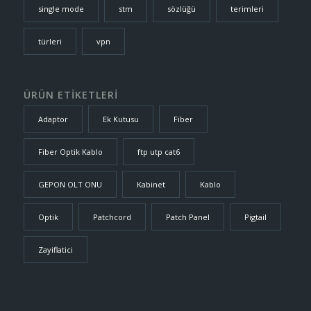
single mode
stm
sözlüğü
terimleri
türleri
vpn
ÜRÜN ETİKETLERİ
Adaptor
Ek Kutusu
Fiber
Fiber Optik Kablo
ftp utp cat6
GEPON OLT ONU
Kabinet
Kablo
Optik
Patchcord
Patch Panel
Pigtail
Zayiflatici