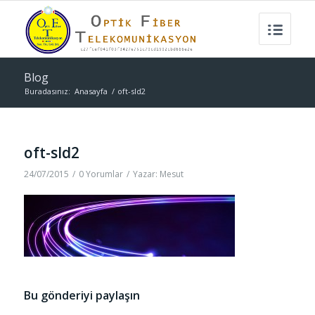
Blog
Buradasınız:
Anasayfa
/
oft-sld2
oft-sld2
24/07/2015
/
0 Yorumlar
/
Yazar:
Mesut
Bu gönderiyi paylaşın