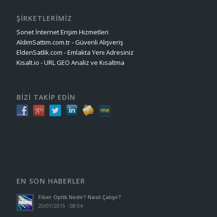
ŞİRKETLERİMİZ
Sonet İnternet Erişim Hizmetleri
AldimSattim.com.tr - Güvenli Alışveriş
EldenSatlik.com - Emlakta Yeni Adresiniz
Kisalt.io - URL GEO Analiz ve Kısaltma
BİZİ TAKİP EDİN
EN SON HABERLER
Fiber Optik Nedir? Nasıl Çalışır?
20/07/2015 - 08:54