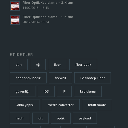
Fiber Optik Kablolama – 2. Kısım
14/02/2015 - 13:13
Fiber Optik Kablolama – 1. Kısım
28/12/2014 - 13:24
ETİKETLER
atm
Ağ
fiber
fiber optik
fiber optik nedir
firewall
Gaziantep Fiber
güvenliği
IDS
IP
kablolama
kablo yapisi
media converter
multi mode
nedir
oft
optik
payload