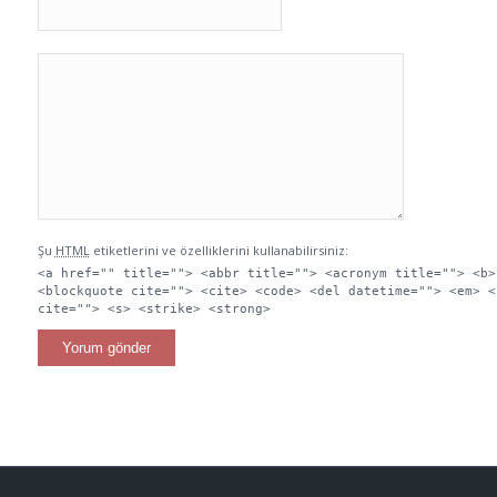
Şu
HTML
etiketlerini ve özelliklerini kullanabilirsiniz:
<a href="" title=""> <abbr title=""> <acronym title=""> <b>
<blockquote cite=""> <cite> <code> <del datetime=""> <em> <
cite=""> <s> <strike> <strong>