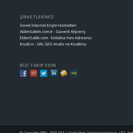
ŞİRKETLERİMİZ
Sonet İnternet Erişim Hizmetleri
AldimSattim.com.tr - Güvenli Alışveriş
EldenSatlik.com - Emlakta Yeni Adresiniz
Kisalt.io - URL GEO Analiz ve Kısaltma
BİZİ TAKİP EDİN
© Copyright 1985 - 2019 OFT | Optik Fiber Telekomünikasyon. OFT,
Son