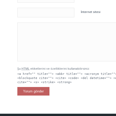
İnternet sitesi
Şu
HTML
etiketlerini ve özelliklerini kullanabilirsiniz:
<a href="" title=""> <abbr title=""> <acronym title=""
<blockquote cite=""> <cite> <code> <del datetime=""> <
cite=""> <s> <strike> <strong>