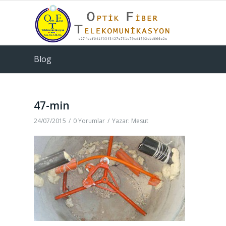
Blog
47-min
24/07/2015
/
0 Yorumlar
/
Yazar:
Mesut