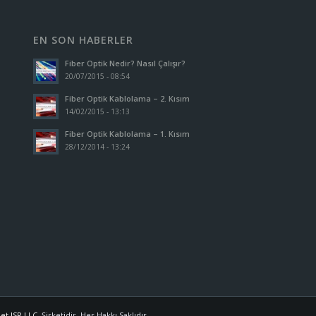
EN SON HABERLER
Fiber Optik Nedir? Nasıl Çalışır?
20/07/2015 - 08:54
Fiber Optik Kablolama – 2. Kısım
14/02/2015 - 13:13
Fiber Optik Kablolama – 1. Kısım
28/12/2014 - 13:24
et ISP LLC.
Şirketidir. Her Hakkı Saklıdır.