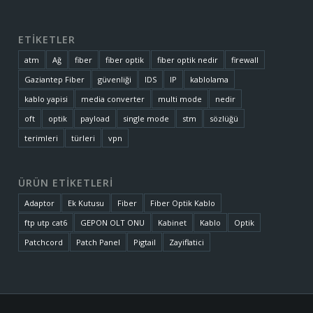
ETİKETLER
atm
Ağ
fiber
fiber optik
fiber optik nedir
firewall
Gaziantep Fiber
güvenliği
IDS
IP
kablolama
kablo yapisi
media converter
multi mode
nedir
oft
optik
payload
single mode
stm
sözlüğü
terimleri
türleri
vpn
ÜRÜN ETİKETLERİ
Adaptor
Ek Kutusu
Fiber
Fiber Optik Kablo
ftp utp cat6
GEPON OLT ONU
Kabinet
Kablo
Optik
Patchcord
Patch Panel
Pigtail
Zayiflatici