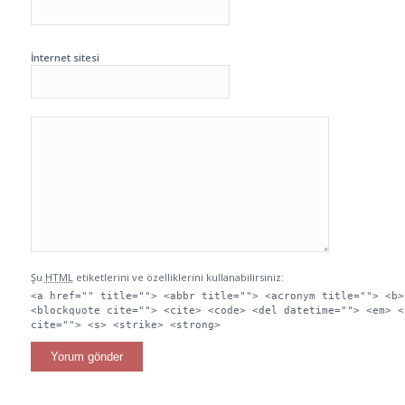
İnternet sitesi
Şu
HTML
etiketlerini ve özelliklerini kullanabilirsiniz:
<a href="" title=""> <abbr title=""> <acronym title=""> <b>
<blockquote cite=""> <cite> <code> <del datetime=""> <em> <
cite=""> <s> <strike> <strong>