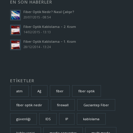
EN SON HABERLER
Fiber Optik Nedir? Nasıl Çalışır?
20/07/2015 - 08:54
Fiber Optik Kablolama – 2. Kısım
14/02/2015 - 13:13
Fiber Optik Kablolama – 1. Kısım
28/12/2014 - 13:24
ETİKETLER
atm
Ağ
fiber
fiber optik
fiber optik nedir
firewall
Gaziantep Fiber
güvenliği
IDS
IP
kablolama
kablo yapisi
media converter
multi mode