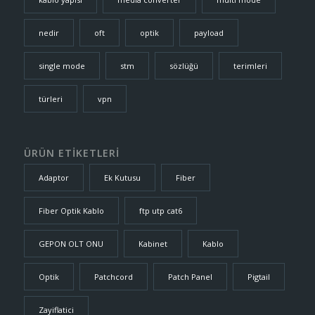
nedir
oft
optik
payload
single mode
stm
sözlüğü
terimleri
türleri
vpn
ÜRÜN ETİKETLERİ
Adaptor
Ek Kutusu
Fiber
Fiber Optik Kablo
ftp utp cat6
GEPON OLT ONU
Kabinet
Kablo
Optik
Patchcord
Patch Panel
Pigtail
Zayiflatici