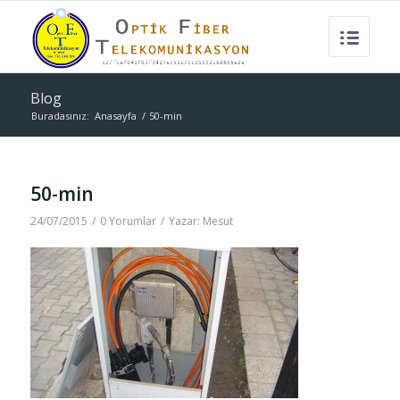
Blog
Buradasınız:
Anasayfa
/
50-min
50-min
24/07/2015
/
0 Yorumlar
/
Yazar:
Mesut