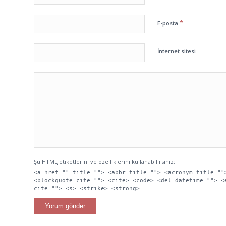
*
E-posta
İnternet sitesi
Şu
HTML
etiketlerini ve özelliklerini kullanabilirsiniz:
<a href="" title=""> <abbr title=""> <acronym title=""
<blockquote cite=""> <cite> <code> <del datetime=""> <
cite=""> <s> <strike> <strong>