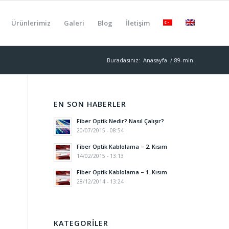
Ürünlerimiz
Galeri
Blog
İletişim
Buradasınız:
Anasayfa
/
89-min
EN SON HABERLER
Fiber Optik Nedir? Nasıl Çalışır?
20/07/2015 - 08:54
Fiber Optik Kablolama – 2. Kısım
14/02/2015 - 13:13
Fiber Optik Kablolama – 1. Kısım
28/12/2014 - 13:24
KATEGORILER