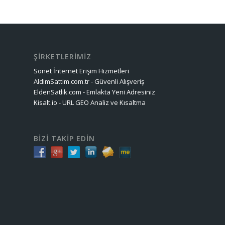
ŞİRKETLERİMİZ
Sonet İnternet Erişim Hizmetleri
AldimSattim.com.tr - Güvenli Alışveriş
EldenSatlik.com - Emlakta Yeni Adresiniz
Kisalt.io - URL GEO Analiz ve Kısaltma
BİZİ TAKİP EDİN