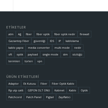
ETİKETLER
atm
Ağ
fiber
fiber optik
fiber optik nedir
firewall
Gaziantep Fiber
güvenliği
IDS
IP
kablolama
kablo yapisi
media converter
multi mode
nedir
oft
optik
payload
single mode
stm
sözlüğü
terimleri
türleri
vpn
ÜRÜN ETİKETLERİ
Adaptor
Ek Kutusu
Fiber
Fiber Optik Kablo
ftp utp cat6
GEPON OLT ONU
Kabinet
Kablo
Optik
Patchcord
Patch Panel
Pigtail
Zayiflatici