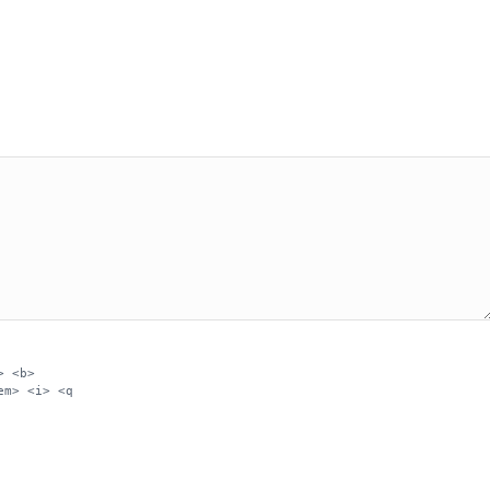
> <b>
em> <i> <q