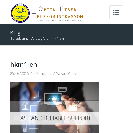
Blog
Buradasınız:
Anasayfa
/
hkm1-en
hkm1-en
25/07/2015
/
0 Yorumlar
/
Yazar:
Mesut