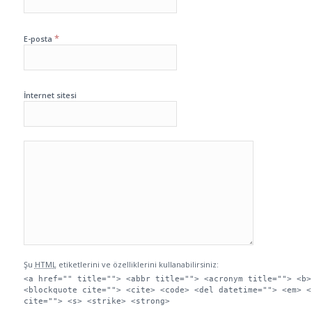
*
E-posta
İnternet sitesi
Şu
HTML
etiketlerini ve özelliklerini kullanabilirsiniz:
<a href="" title=""> <abbr title=""> <acronym title=""> <b>
<blockquote cite=""> <cite> <code> <del datetime=""> <em> <
cite=""> <s> <strike> <strong>