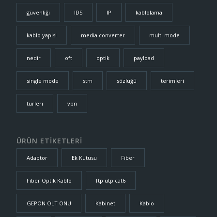
güvenliği
IDS
IP
kablolama
kablo yapisi
media converter
multi mode
nedir
oft
optik
payload
single mode
stm
sözlüğü
terimleri
türleri
vpn
ÜRÜN ETİKETLERİ
Adaptor
Ek Kutusu
Fiber
Fiber Optik Kablo
ftp utp cat6
GEPON OLT ONU
Kabinet
Kablo