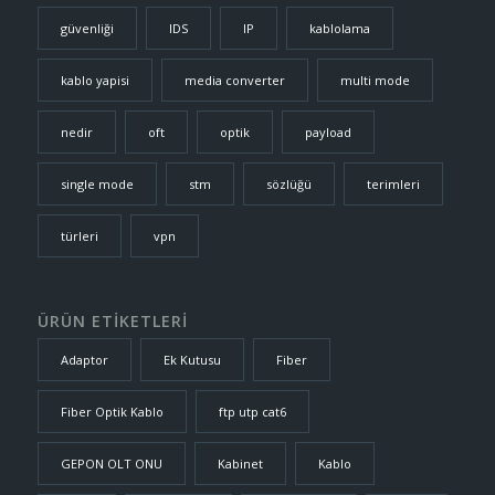
güvenliği
IDS
IP
kablolama
kablo yapisi
media converter
multi mode
nedir
oft
optik
payload
single mode
stm
sözlüğü
terimleri
türleri
vpn
ÜRÜN ETİKETLERİ
Adaptor
Ek Kutusu
Fiber
Fiber Optik Kablo
ftp utp cat6
GEPON OLT ONU
Kabinet
Kablo