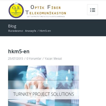
Blog
Buradasınız:
Anasayfa
/
hkm5-en
hkm5-en
25/07/2015
/
0 Yorumlar
/
Yazar:
Mesut