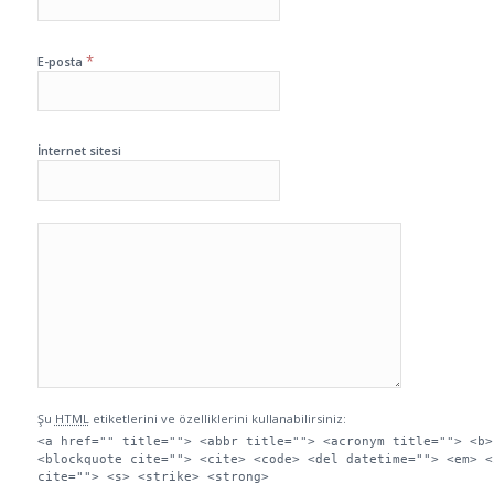
*
E-posta
İnternet sitesi
Şu
HTML
etiketlerini ve özelliklerini kullanabilirsiniz:
<a href="" title=""> <abbr title=""> <acronym title=""> <b>
<blockquote cite=""> <cite> <code> <del datetime=""> <em> <
cite=""> <s> <strike> <strong>