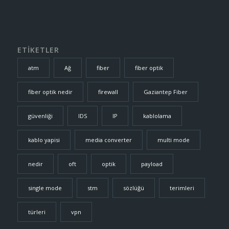
ETİKETLER
atm
Ağ
fiber
fiber optik
fiber optik nedir
firewall
Gaziantep Fiber
güvenliği
IDS
IP
kablolama
kablo yapisi
media converter
multi mode
nedir
oft
optik
payload
single mode
stm
sözlüğü
terimleri
türleri
vpn