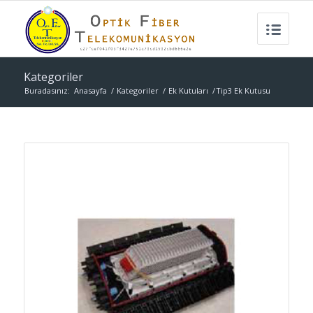
Kategoriler
Buradasınız:
Anasayfa
/
Kategoriler
/
Ek Kutuları
/
Tip3 Ek Kutusu