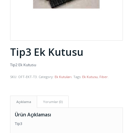
Tip3 Ek Kutusu
Tip2 Ek Kutusu
SKU:
OFT-EKT-T3
.
Category:
Ek Kutuları
.
Tags:
Ek Kutusu
,
Fiber
.
Açıklama
Yorumlar (0)
Ürün Açıklaması
Tip3