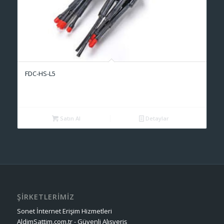
FDC-HS-L5
Satın Al
Detaylar
ŞİRKETLERİMİZ
Sonet İnternet Erişim Hizmetleri
AldimSattim.com.tr - Güvenli Alışveriş