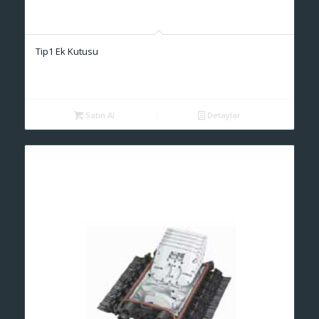
Tip1 Ek Kutusu
Satın Al
Detaylar