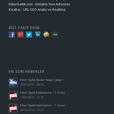
EldenSatlik.com - Emlakta Yeni Adresiniz
Kisalt.io - URL GEO Analiz ve Kısaltma
BİZİ TAKİP EDİN
EN SON HABERLER
Fiber Optik Nedir? Nasıl Çalışır?
20/07/2015 - 08:54
Fiber Optik Kablolama – 2. Kısım
14/02/2015 - 13:13
Fiber Optik Kablolama – 1. Kısım
28/12/2014 - 13:24