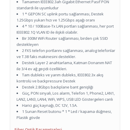
Tamamen IEEE802.3ah Gigabit Ethernet Pasif PON
standardı ile uyumludur
1 * GEPON SC uplink portu sağlanması, Destek
1.25Gbps yukarı hızı ve 1.25Gbps aşağı oranı
4 * 10 / 100Base-Tx LAN portları sağlanması, her port
IEEE802.1Q VLAN ID ile ilişkili olabilir.
Bir 300M WiFi Router sağlanması, birden çok SSID
destekleyen
2 FXS telefon portlarını sağlanması, analog telefonlar
ve T.38 faks makinesini destekler.
Destek Layer 2 anahtarlama, Katman Donanım NAT
ile 3/4 ev ağ geçidi özellikleri.
Tam dubleks ve yarım dubleks, IEEE802.3x akış
kontrolü ve backpressure Destek
Destek 2.8Gbps backplane bant genişliği
Güç, PON sinyali, Los alarm, Telefon 1, Phone2, LAN1,
LAN2, LAN3, LAN4, WiFi, WPS, USB LED Göstergeleri canlı
Harici güç kaynağı, DC 12V, 1.5A.
1 Sunan Reset butonu * 1 * Led / kapama düğmesi,
Plastik gövde
Fiber Optik Parametreleri