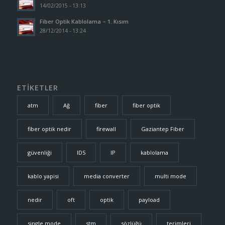
14/02/2015 - 13:13
Fiber Optik Kablolama – 1. Kısım
28/12/2014 - 13:24
ETİKETLER
atm
Ağ
fiber
fiber optik
fiber optik nedir
firewall
Gaziantep Fiber
güvenliği
IDS
IP
kablolama
kablo yapisi
media converter
multi mode
nedir
oft
optik
payload
single mode
stm
sözlüğü
terimleri