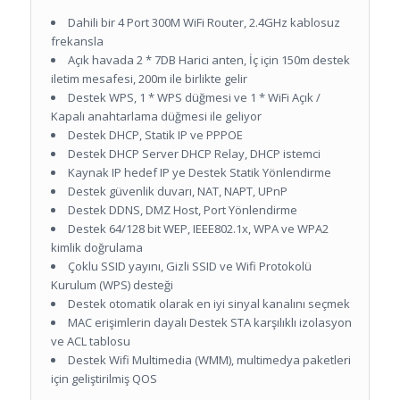
Dahili bir 4 Port 300M WiFi Router, 2.4GHz kablosuz
frekansla
Açık havada 2 * 7DB Harici anten, İç için 150m destek
iletim mesafesi, 200m ile birlikte gelir
Destek WPS, 1 * WPS düğmesi ve 1 * WiFi Açık /
Kapalı anahtarlama düğmesi ile geliyor
Destek DHCP, Statik IP ve PPPOE
Destek DHCP Server DHCP Relay, DHCP istemci
Kaynak IP hedef IP ye Destek Statik Yönlendirme
Destek güvenlik duvarı, NAT, NAPT, UPnP
Destek DDNS, DMZ Host, Port Yönlendirme
Destek 64/128 bit WEP, IEEE802.1x, WPA ve WPA2
kimlik doğrulama
Çoklu SSID yayını, Gizli SSID ve Wifi Protokolü
Kurulum (WPS) desteği
Destek otomatik olarak en iyi sinyal kanalını seçmek
MAC erişimlerin dayalı Destek STA karşılıklı izolasyon
ve ACL tablosu
Destek Wifi Multimedia (WMM), multimedya paketleri
için geliştirilmiş QOS