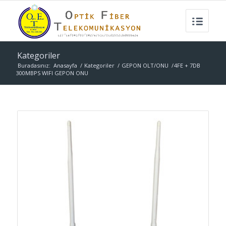
Kategoriler
Buradasınız:
Anasayfa
/
Kategoriler
/
GEPON OLT/ONU
/
4FE + 7DB
300MBPS WIFI GEPON ONU