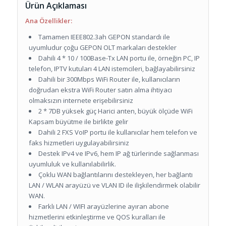
Ürün Açıklaması
Ana Özellikler:
Tamamen IEEE802.3ah GEPON standardı ile
uyumludur çoğu GEPON OLT markaları destekler
Dahili 4 * 10 / 100Base-Tx LAN portu ile, örneğin PC, IP
telefon, IPTV kutuları 4 LAN istemcileri, bağlayabilirsiniz
Dahili bir 300Mbps WiFi Router ile, kullanıcıların
doğrudan ekstra WiFi Router satın alma ihtiyacı
olmaksızın internete erişebilirsiniz
2 * 7DB yüksek güç Harici anten, büyük ölçüde WiFi
Kapsam büyütme ile birlikte gelir
Dahili 2 FXS VoIP portu ile kullanıcılar hem telefon ve
faks hizmetleri uygulayabilirsiniz
Destek IPv4 ve IPv6, hem IP ağ türlerinde sağlanması
uyumluluk ve kullanılabilirlik.
Çoklu WAN bağlantılarını destekleyen, her bağlantı
LAN / WLAN arayüzü ve VLAN ID ile ilişkilendirmek olabilir
WAN.
Farklı LAN / WIFI arayüzlerine ayıran abone
hizmetlerini etkinleştirme ve QOS kuralları ile