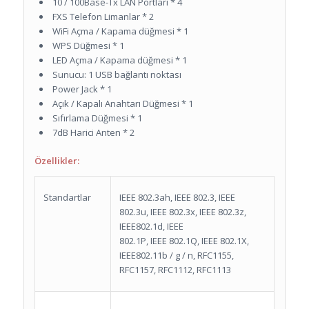
10 / 100Base-Tx LAN Portları * 4
FXS Telefon Limanlar * 2
WiFi Açma / Kapama düğmesi * 1
WPS Düğmesi * 1
LED Açma / Kapama düğmesi * 1
Sunucu: 1 USB bağlantı noktası
Power Jack * 1
Açık / Kapalı Anahtarı Düğmesi * 1
Sıfırlama Düğmesi * 1
7dB Harici Anten * 2
Özellikler:
Standartlar
IEEE 802.3ah, IEEE 802.3, IEEE
802.3u, IEEE 802.3x, IEEE 802.3z,
IEEE802.1d, IEEE
802.1P, IEEE 802.1Q, IEEE 802.1X,
IEEE802.11b / g / n, RFC1155,
RFC1157, RFC1112, RFC1113