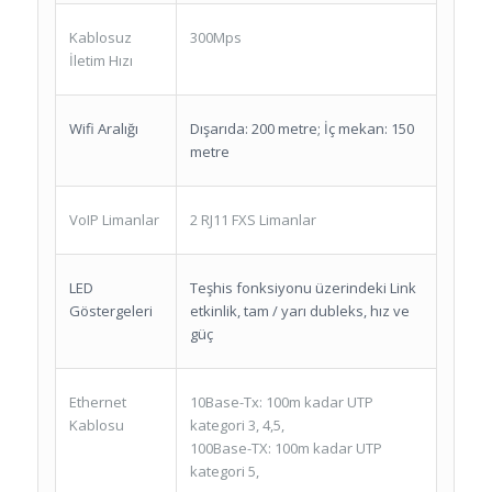
Kablosuz
300Mps
İletim Hızı
Wifi Aralığı
Dışarıda: 200 metre;
İç mekan: 150
metre
VoIP Limanlar
2 RJ11 FXS Limanlar
LED
Teşhis fonksiyonu üzerindeki Link
Göstergeleri
etkinlik, tam / yarı dubleks, hız ve
güç
Ethernet
10Base-Tx: 100m kadar UTP
Kablosu
kategori 3, 4,5,
100Base-TX: 100m kadar UTP
kategori 5,