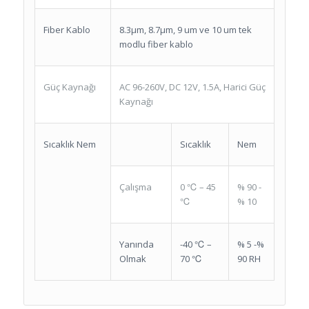
Fiber Kablo
8.3μm, 8.7μm, 9 um ve 10 um tek
modlu fiber kablo
Güç Kaynağı
AC 96-260V, DC 12V, 1.5A, Harici Güç
Kaynağı
Sıcaklık Nem
Sıcaklık
Nem
Çalışma
0 ℃ – 45
% 90 -
℃
% 10
Yanında
-40 ℃ –
% 5 -%
Olmak
70 ℃
90 RH