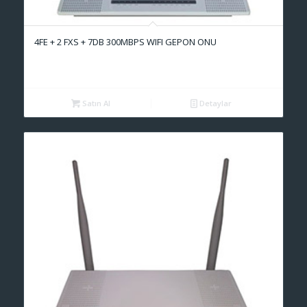
4FE + 2 FXS + 7DB 300MBPS WIFI GEPON ONU
Satın Al
Detaylar