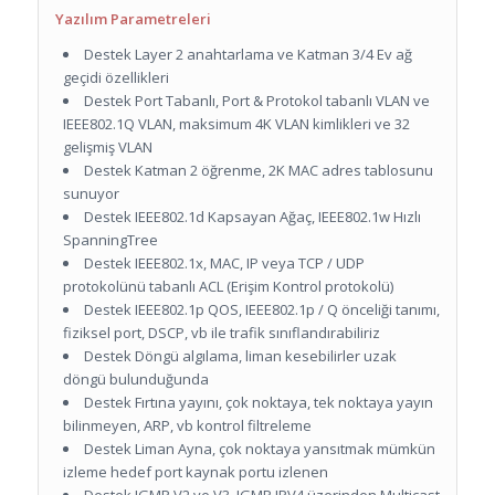
Yazılım Parametreleri
Destek Layer 2 anahtarlama ve Katman 3/4 Ev ağ
geçidi özellikleri
Destek Port Tabanlı, Port & Protokol tabanlı VLAN ve
IEEE802.1Q VLAN, maksimum 4K VLAN kimlikleri ve 32
gelişmiş VLAN
Destek Katman 2 öğrenme, 2K MAC adres tablosunu
sunuyor
Destek IEEE802.1d Kapsayan Ağaç, IEEE802.1w Hızlı
SpanningTree
Destek IEEE802.1x, MAC, IP veya TCP / UDP
protokolünü tabanlı ACL (Erişim Kontrol protokolü)
Destek IEEE802.1p QOS, IEEE802.1p / Q önceliği tanımı,
fiziksel port, DSCP, vb ile trafik sınıflandırabiliriz
Destek Döngü algılama, liman kesebilirler uzak
döngü bulunduğunda
Destek Fırtına yayını, çok noktaya, tek noktaya yayın
bilinmeyen, ARP, vb kontrol filtreleme
Destek Liman Ayna, çok noktaya yansıtmak mümkün
izleme hedef port kaynak portu izlenen