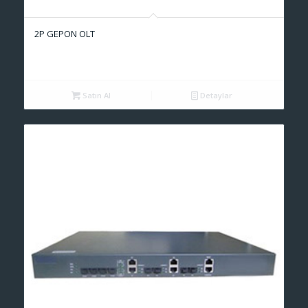
2P GEPON OLT
Satın Al
Detaylar