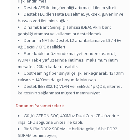
ilişkilendirilmesi
Destek AES iletim güvenliği artırma, lif iletim şifreli
Destek FEC (İleri Hata Düzeltme), yüksek, güvenilir ve
hassas veri iletimini sağlar
Dinamik Bant Genişliği Tahsisi (DBA), Akıllı bant
genişliği ataması ve kullanımını desteklemek.
Donanım NAT ile Destek L2 anahtarlama ve L3 / 4 Ev
Ağ Geçidi / CPE özellikleri
Fiber kablolar üzerinde maliyetlerinden tasarruf,
WDM / Tek elyaf üzerinde iletilmesi, maksimum iletim
mesafesi 20Km kadar ulaşabilir.
Upstreaming fiber sinyal çelişkiler kaçınarak, 1310nm
çalışır ve 1490nm dalga boyunda Mansap
Destek IEEE802.1Q VLAN ve IEEE802.1p QOS, internet
kalitesinin sağlanması müşteri memnuniyeti.
Donanım Parametreleri:
Güçlü GEPON SOC, 400Mhz Dual Core CPU üzerine
inşa.
CPU soğutma ünitesi ile kaplı.
Bir 512M DDR2 SDRAM ile birlikte gelir, 16-bit DDR2
SDRAM benimseyen,