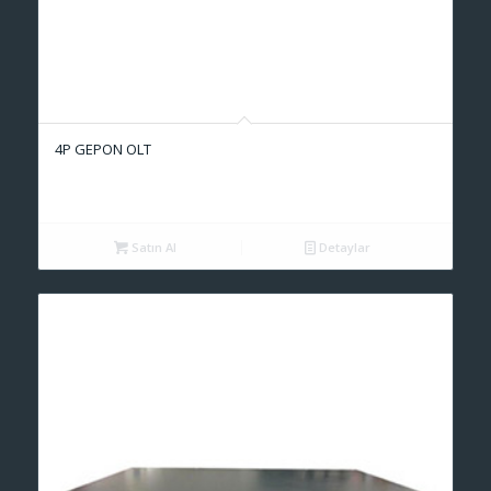
4P GEPON OLT
Satın Al
Detaylar