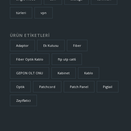
türleri
vpn
ÜRÜN ETİKETLERİ
Adaptor
Ek Kutusu
Fiber
Fiber Optik Kablo
ftp utp cat6
GEPON OLT ONU
Kabinet
Kablo
Optik
Patchcord
Patch Panel
Pigtail
Zayiflatici