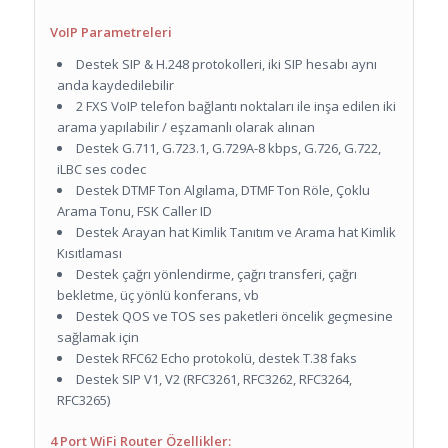
VoIP Parametreleri
Destek SIP & H.248 protokolleri, iki SIP hesabı aynı
anda kaydedilebilir
2 FXS VoIP telefon bağlantı noktaları ile inşa edilen iki
arama yapılabilir / eşzamanlı olarak alınan
Destek G.711, G.723.1, G.729A-8 kbps, G.726, G.722,
iLBC ses codec
Destek DTMF Ton Algılama, DTMF Ton Röle, Çoklu
Arama Tonu, FSK Caller ID
Destek Arayan hat Kimlik Tanıtım ve Arama hat Kimlik
Kısıtlaması
Destek çağrı yönlendirme, çağrı transferi, çağrı
bekletme, üç yönlü konferans, vb
Destek QOS ve TOS ses paketleri öncelik geçmesine
sağlamak için
Destek RFC62 Echo protokolü, destek T.38 faks
Destek SIP V1, V2 (RFC3261, RFC3262, RFC3264,
RFC3265)
4 Port WiFi Router Özellikler: