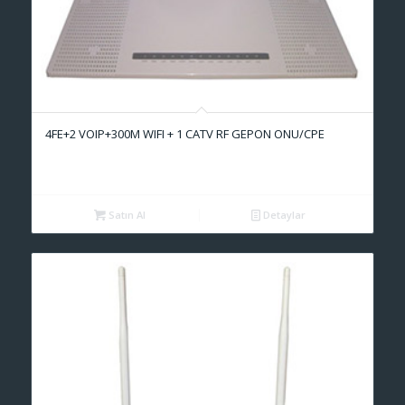
4FE+2 VOIP+300M WIFI + 1 CATV RF GEPON ONU/CPE
Satın Al
Detaylar