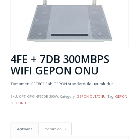
4FE + 7DB 300MBPS
WIFI GEPON ONU
Tamamen IEEE802.3ah GEPON standardı ile uyumludur
SKU:
OFT-GPO-4FE7DB-300W
.
Category:
GEPON OLT/ONU
.
Tag:
GEPON
OLT ONU
.
Açıklama
Yorumlar (0)