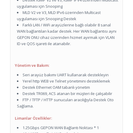
Destek IGMP V2 ve V3, IGMP IPV4 üzerinden Multicast
uygulaması için Snooping
MLD V2 ve V3, MLD IPv6 üzerinden Multicast
uygulaması için Snooping Destek
Farklı LAN / WiFi arayüzlerine bağlı olabilir 8 sanal
WAN bağlantıları kadar destek.
Her WAN bağlantısı aynı
GEPON ONU cihaz üzerinden hizmet ayırmak için VLAN
ID ve QOS işareti ile atanabilir.
Yönetim ve Bakım:
Seri arayüz bakımı UART kullanarak destekleyin
Yerel http WEB ve Telnet yönetimini desteklemek
Destek Ethernet OAM tabanlı yönetim
Destek TR069, ACS atanan bir müşteri ile çalışabilir
FTP / TFTP / HTTP sunucuları aracılığıyla Destek Oto
Sağlama.
Limanlar Özellikler:
1.25Gbps GEPON WAN Bağlantı Noktası * 1