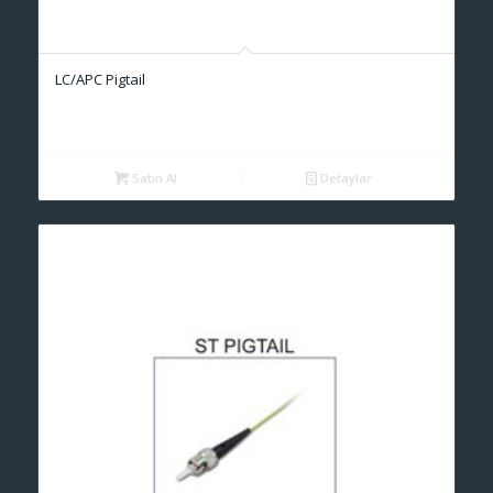
LC/APC Pigtail
Satın Al
Detaylar