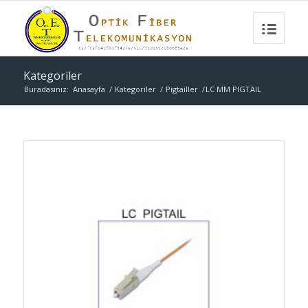
Kategoriler
Buradasınız:
Anasayfa
/
Kategoriler
/
Pigtailler
/
LC MM PIGTAIL