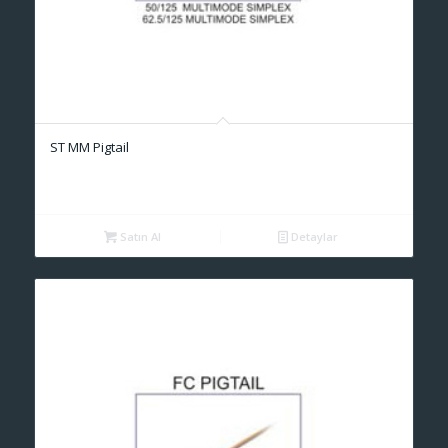
ST MM Pigtail
Satın Al
Detaylar