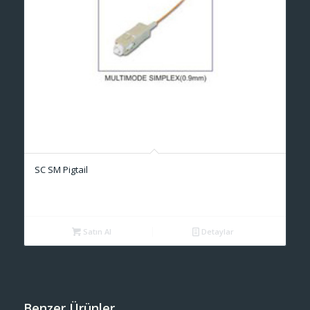
SC SM Pigtail
Satın Al
Detaylar
Benzer Ürünler