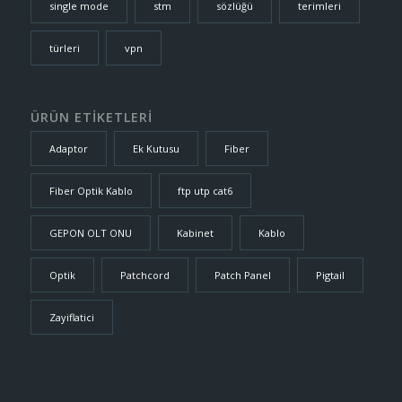
single mode
stm
sözlüğü
terimleri
türleri
vpn
ÜRÜN ETİKETLERİ
Adaptor
Ek Kutusu
Fiber
Fiber Optik Kablo
ftp utp cat6
GEPON OLT ONU
Kabinet
Kablo
Optik
Patchcord
Patch Panel
Pigtail
Zayiflatici