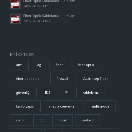
Fiber Optik Kablolama – 2. Kısım
14/02/2015 - 13:13
Fiber Optik Kablolama – 1. Kısım
28/12/2014 - 13:24
ETİKETLER
atm
Ağ
fiber
fiber optik
fiber optik nedir
firewall
Gaziantep Fiber
güvenliği
IDS
IP
kablolama
kablo yapisi
media converter
multi mode
nedir
oft
optik
payload