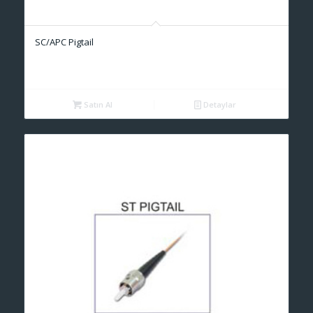
SC/APC Pigtail
Satın Al
Detaylar