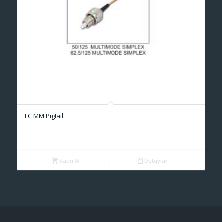
FC MM Pigtail
Satın Al
Detaylar