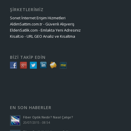
ŞİRKETLERİMİZ
Sonet İnternet Erişim Hizmetleri
AldimSattim.com.tr - Güvenli Alışveriş
EldenSatlik.com - Emlakta Yeni Adresiniz
Kisalt.io - URL GEO Analiz ve Kısaltma
BİZİ TAKİP EDİN
EN SON HABERLER
Fiber Optik Nedir? Nasıl Çalışır?
20/07/2015 - 08:54