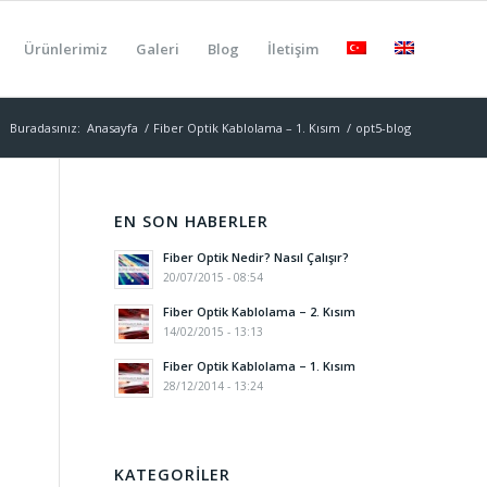
Ürünlerimiz
Galeri
Blog
İletişim
Buradasınız:
Anasayfa
/
Fiber Optik Kablolama – 1. Kısım
/
opt5-blog
EN SON HABERLER
Fiber Optik Nedir? Nasıl Çalışır?
20/07/2015 - 08:54
Fiber Optik Kablolama – 2. Kısım
14/02/2015 - 13:13
Fiber Optik Kablolama – 1. Kısım
28/12/2014 - 13:24
KATEGORILER