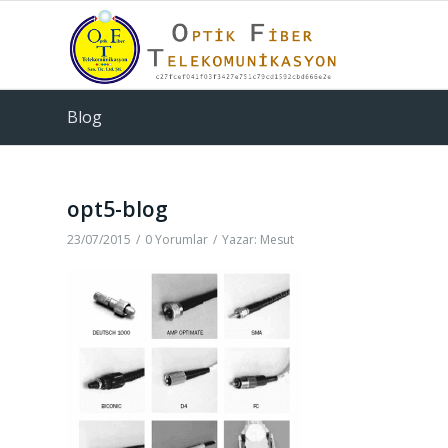
Blog
opt5-blog
23/07/2015
/
0 Yorumlar
/
Yazar:
Mesut