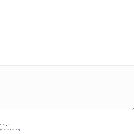
> <b>
em> <i> <q