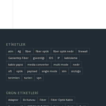
ETİKETLER
atm
Ağ
fiber
fiber optik
fiber optik nedir
firewall
Gaziantep Fiber
güvenliği
IDS
IP
kablolama
kablo yapisi
media converter
multi mode
nedir
oft
optik
payload
single mode
stm
sözlüğü
terimleri
türleri
vpn
ÜRÜN ETİKETLERİ
Adaptor
Ek Kutusu
Fiber
Fiber Optik Kablo