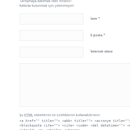
Tartışmaya katılmak ister misiniz?
Katkıda bulunmak için çekinmeyin!
*
İsim
*
E-posta
İnternet sitesi
Şu
HTML
etiketlerini ve özelliklerini kullanabilirsiniz:
<a href="" title=""> <abbr title=""> <acronym title=""
<blockquote cite=""> <cite> <code> <del datetime=""> <