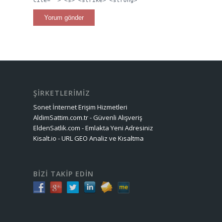
cite=""> <s> <strike> <strong>
ŞİRKETLERİMİZ
Sonet İnternet Erişim Hizmetleri
AldimSattim.com.tr - Güvenli Alışveriş
EldenSatlik.com - Emlakta Yeni Adresiniz
Kisalt.io - URL GEO Analiz ve Kısaltma
BİZİ TAKİP EDİN