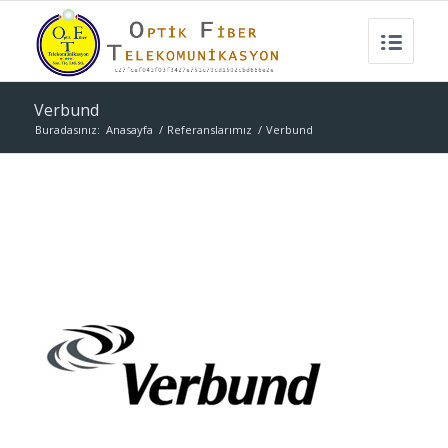
Verbund
Buradasınız:
Anasayfa
/
Referanslarımız
/
Verbund