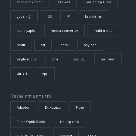
fiber optik nedir
firewall
Gaziantep Fiber
güvenliği
IDS
IP
kablolama
kablo yapisi
media converter
multi mode
nedir
oft
optik
payload
single mode
stm
sözlüğü
terimleri
türleri
vpn
ÜRÜN ETİKETLERİ
Adaptor
Ek Kutusu
Fiber
Fiber Optik Kablo
ftp utp cat6
GEPON OLT ONU
Kabinet
Kablo