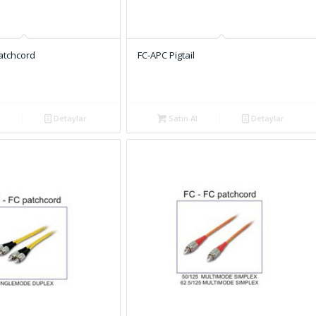
atchcord
FC-APC Pigtail
Detaylar
Satın Al
Detaylar