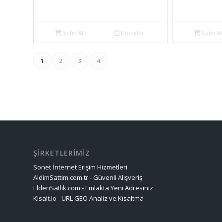
Satın Al
Detaylar
Satın Al
1
2
3
4
ŞİRKETLERİMİZ
Sonet İnternet Erişim Hizmetleri
AldimSattim.com.tr - Güvenli Alışveriş
EldenSatlik.com - Emlakta Yeni Adresiniz
Kisalt.io - URL GEO Analiz ve Kısaltma