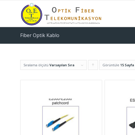
Fiber Optik Kablo
Sıralama ölçütü
Varsayılan Sıra
Görüntüle
Ürünleri
15 Sayfa
artan
şekilde
sıralamak
için
tıklayın