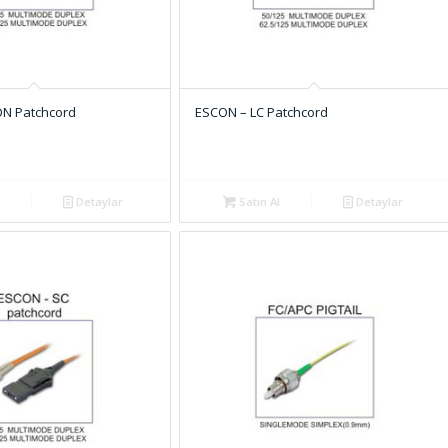
N Patchcord
ESCON – LC Patchcord
Detaylar
Satın Al
Detaylar