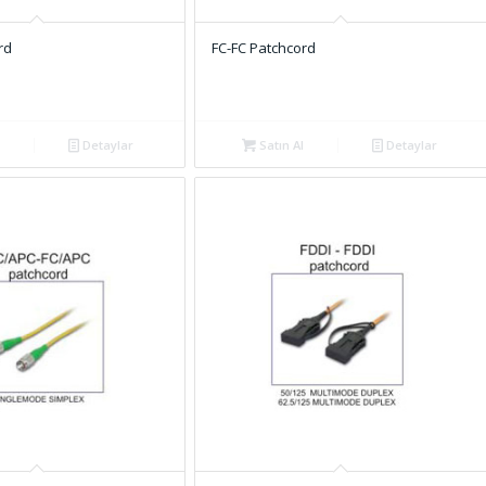
rd
FC-FC Patchcord
Detaylar
Satın Al
Detaylar