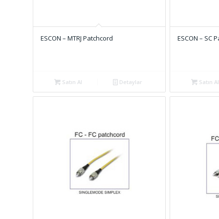
ESCON – MTRJ Patchcord
ESCON – SC P
Satın Al
Detaylar
Satın Al