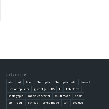
ETİKETLER
atm
Ağ
fiber
fiber optik
fiber optik nedir
firewall
Gaziantep Fiber
güvenliği
IDS
IP
kablolama
kablo yapisi
media converter
multi mode
nedir
oft
optik
payload
single mode
stm
sözlüğü