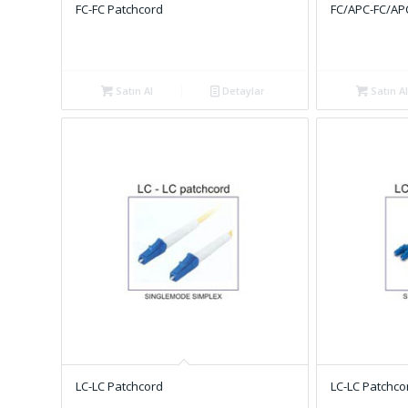
FC-FC Patchcord
FC/APC-FC/AP
Satın Al
Detaylar
Satın Al
LC-LC Patchcord
LC-LC Patchco