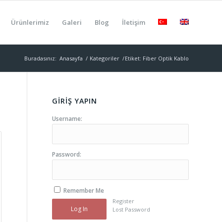
Ürünlerimiz
Galeri
Blog
İletişim
Buradasınız:
Anasayfa
/
Kategoriler
/
Etiket: Fiber Optik Kablo
GİRİŞ YAPIN
Username:
Password:
Remember Me
Register
Log In
Lost Password