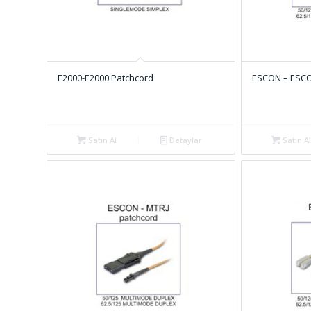
E2000-E2000 Patchcord
ESCON – ESCO
Satın Al
Detaylar
Satın Al