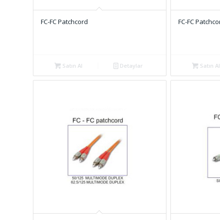
FC-FC Patchcord
FC-FC Patchco
Satın Al
Detaylar
Satın Al