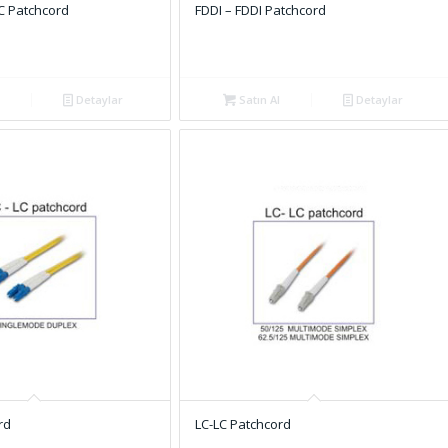
C Patchcord
FDDI – FDDI Patchcord
Detaylar
Satın Al
Detaylar
rd
LC-LC Patchcord