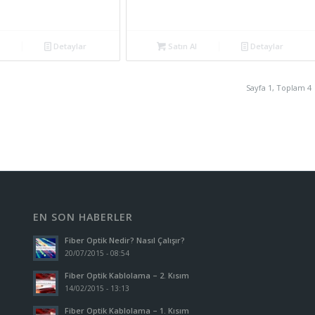
Detaylar
Satın Al
Detaylar
Sayfa 1, Toplam 4
EN SON HABERLER
Fiber Optik Nedir? Nasıl Çalışır?
20/07/2015 - 08:54
Fiber Optik Kablolama – 2. Kısım
14/02/2015 - 13:13
Fiber Optik Kablolama – 1. Kısım