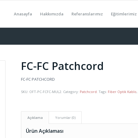
Anasayfa
Hakkımızda
Referanslarımız
Eğitimlerimiz
FC-FC Patchcord
FC-FC PATCHCORD
SKU:
OFT-PC-FCFC-MUL2
.
Category:
Patchcord
.
Tags:
Fiber Optik Kablo
Açıklama
Yorumlar (0)
Ürün Açıklaması