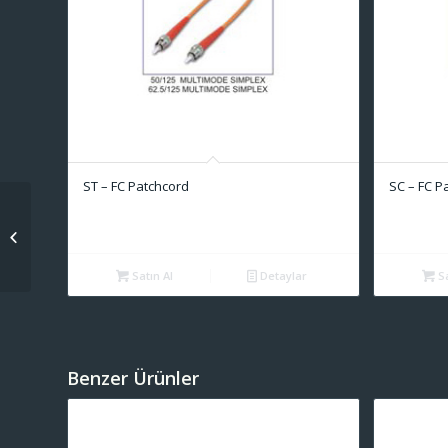
ST – FC Patchcord
SC – FC P
SC – SC Patchcord
Satın Al
Detaylar
Sa
Benzer Ürünler