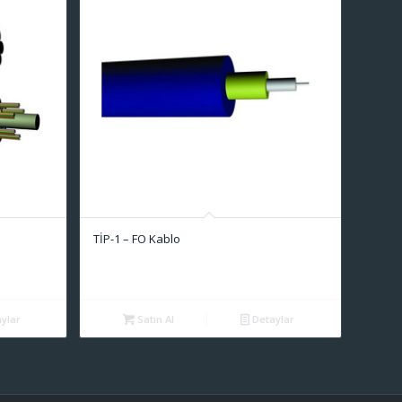
TİP-1 – FO Kablo
ylar
Satın Al
Detaylar