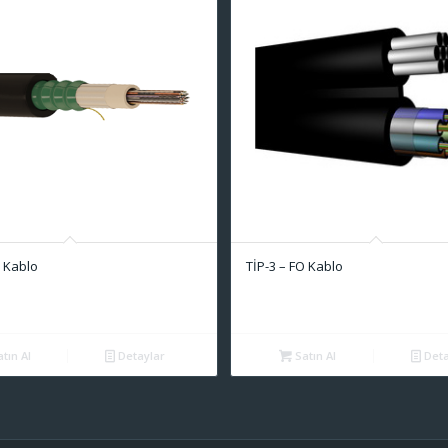
O Kablo
TİP-3 – FO Kablo
tın Al
Detaylar
Satın Al
Deta