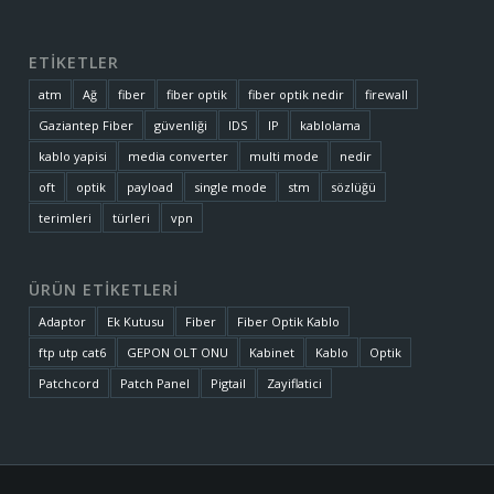
ETİKETLER
atm
Ağ
fiber
fiber optik
fiber optik nedir
firewall
Gaziantep Fiber
güvenliği
IDS
IP
kablolama
kablo yapisi
media converter
multi mode
nedir
oft
optik
payload
single mode
stm
sözlüğü
terimleri
türleri
vpn
ÜRÜN ETİKETLERİ
Adaptor
Ek Kutusu
Fiber
Fiber Optik Kablo
ftp utp cat6
GEPON OLT ONU
Kabinet
Kablo
Optik
Patchcord
Patch Panel
Pigtail
Zayiflatici