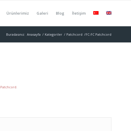
Ürünlerimiz
Galeri
Blog
İletişim
Buradasınız:
Anasayfa
/
Kategoriler
/
Patchcord
/
FC-FC Patchcord
,
Patchcord
.