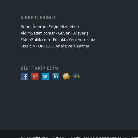
ŞİRKETLERİMİZ
Sonet İnternet Erişim Hizmetleri
AldimSattim.com.tr - Güvenli Alışveriş
EldenSatlik.com - Emlakta Yeni Adresiniz
Kisalt.io - URL GEO Analiz ve Kısaltma
BİZİ TAKİP EDİN
© Copyright 1985 - 2019 OFT | Optik Fiber Telekomünikasyon. OFT,
Son