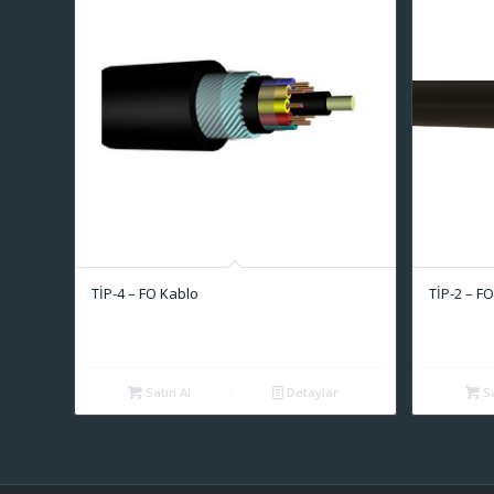
TİP-4 – FO Kablo
TİP-2 – F
Satın Al
Detaylar
Sa