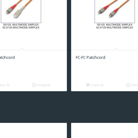
atchcord
FC-FC Patchcord
tın Al
Detaylar
Satın Al
Deta