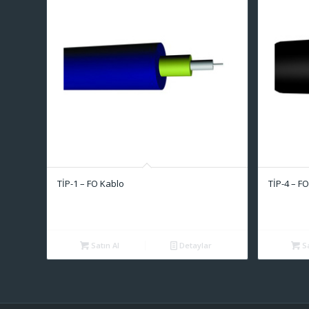
TİP-1 – FO Kablo
TİP-4 – F
Satın Al
Detaylar
Sa