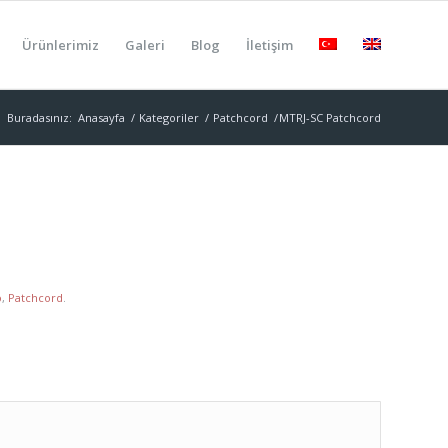
Ürünlerimiz
Galeri
Blog
İletişim
Buradasınız:
Anasayfa
/
Kategoriler
/
Patchcord
/
MTRJ-SC Patchcord
o
,
Patchcord
.