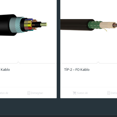
O Kablo
TİP-2 – FO Kablo
tın Al
Detaylar
Satın Al
Deta