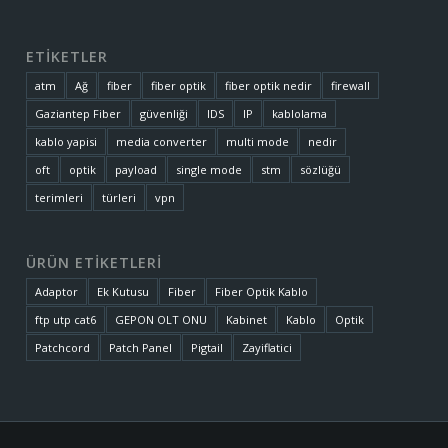
ETİKETLER
atm
Ağ
fiber
fiber optik
fiber optik nedir
firewall
Gaziantep Fiber
güvenliği
IDS
IP
kablolama
kablo yapisi
media converter
multi mode
nedir
oft
optik
payload
single mode
stm
sözlüğü
terimleri
türleri
vpn
ÜRÜN ETİKETLERİ
Adaptor
Ek Kutusu
Fiber
Fiber Optik Kablo
ftp utp cat6
GEPON OLT ONU
Kabinet
Kablo
Optik
Patchcord
Patch Panel
Pigtail
Zayiflatici