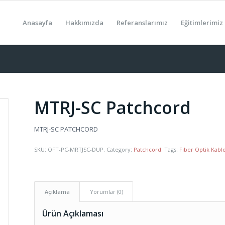
Anasayfa
Hakkımızda
Referanslarımız
Eğitimlerimiz
MTRJ-SC Patchcord
MTRJ-SC PATCHCORD
SKU:
OFT-PC-MRTJSC-DUP
.
Category:
Patchcord
.
Tags:
Fiber Optik Kabl
Açıklama
Yorumlar (0)
Ürün Açıklaması