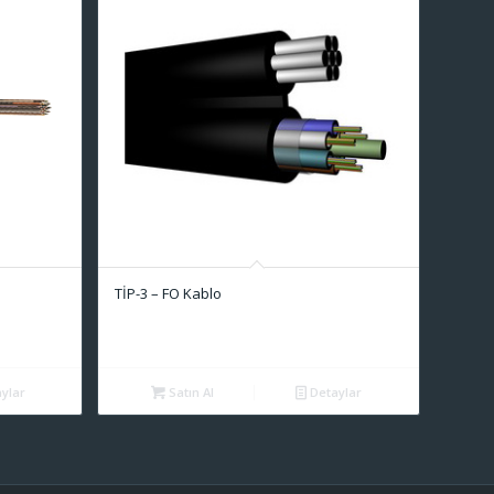
TİP-3 – FO Kablo
ylar
Satın Al
Detaylar