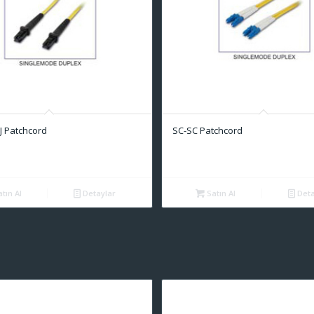
J Patchcord
SC-SC Patchcord
tın Al
Detaylar
Satın Al
Deta