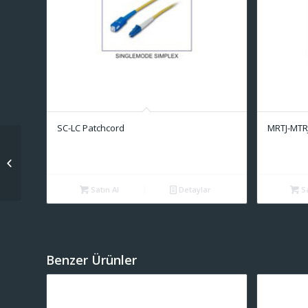
SC-LC Patchcord
MRTJ-MTR
MPO-MPO Patchcord
Satın Al
Detaylar
Sa
Benzer Ürünler