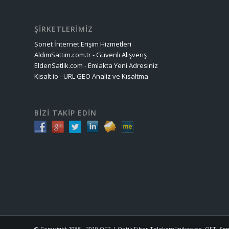
ŞİRKETLERİMİZ
Sonet İnternet Erişim Hizmetleri
AldimSattim.com.tr - Güvenli Alışveriş
EldenSatlik.com - Emlakta Yeni Adresiniz
Kisalt.io - URL GEO Analiz ve Kısaltma
BİZİ TAKİP EDİN
© Copyright 1985 - 2019 OFT | Optik Fiber Telekomünikasyon. OFT,
Son