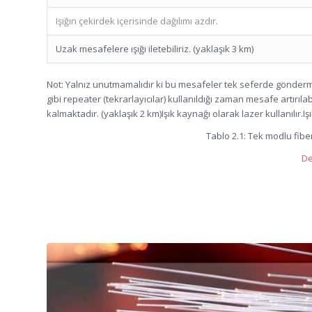
Işığın çekirdek içerisinde dağılımı azdır.
Uzak mesafelere ışığı iletebiliriz. (yaklaşık 3 km)
Not: Yalnız unutmamalıdır ki bu mesafeler tek seferde gönder
gibi repeater (tekrarlayıcılar) kullanıldığı zaman mesafe artırı
kalmaktadır. (yaklaşık 2 km)Işık kaynağı olarak lazer kullanılır.Iş
Tablo 2.1: Tek modlu fiber
De