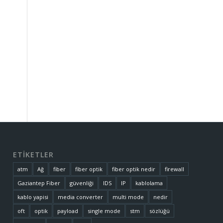
ETİKETLER
atm
Ağ
fiber
fiber optik
fiber optik nedir
firewall
Gaziantep Fiber
güvenliği
IDS
IP
kablolama
kablo yapisi
media converter
multi mode
nedir
oft
optik
payload
single mode
stm
sözlüğü