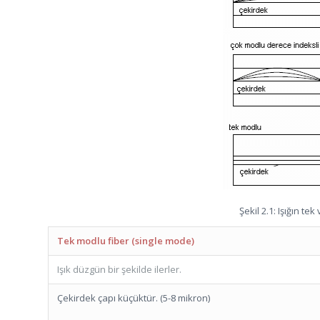
Şekil 2.1: Işığın t
Tek modlu fiber (single mode)
Işık düzgün bir şekilde ilerler.
Çekirdek çapı küçüktür. (5-8 mikron)