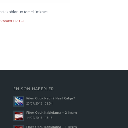
 optik kablonun temel üç kısmı
vamını Oku
→
EN SON HABERLER
Fiber Optik Nedir? Nasıl Çalışır?
20/07/2015 - 08:54
Fiber Optik Kablolama – 2. Kısım
14/02/2015 - 13:13
Fiber Optik Kablolama – 1. Kısım