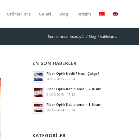
Ürünlerimiz
Galeri
Blog
İletişim
Buradasınız:
Anasayfa
/
Blog
/
kablolama
EN SON HABERLER
Fiber Optik Nedir? Nasıl Çalışır?
20/07/2015 - 08:54
Fiber Optik Kablolama – 2. Kısım
14/02/2015 - 13:13
Fiber Optik Kablolama – 1. Kısım
28/12/2014 - 13:24
KATEGORILER