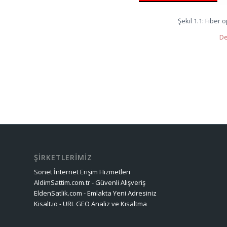
Şekil 1.1: Fiber
De
ŞİRKETLERİMİZ
Sonet İnternet Erişim Hizmetleri
AldimSattim.com.tr - Güvenli Alışveriş
EldenSatlik.com - Emlakta Yeni Adresiniz
Kisalt.io - URL GEO Analiz ve Kısaltma