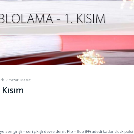
rk
/
Yazar:
Mesut
 Kısım
 seri girişli – seri çıkışlı devre denir. Flip – flop (FF) adedi kadar clock palsi