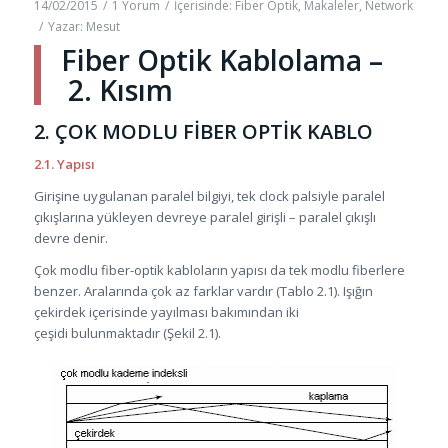
14/02/2015
/
1 Yorum
/
İçerisinde:
Fiber Optik
,
Makaleler
,
Network
/
Yazar:
Mesut
Fiber Optik Kablolama –
2. Kısım
2. ÇOK MODLU FİBER OPTİK KABLO
2.1. Yapısı
Girişine uygulanan paralel bilgiyi, tek clock palsiyle paralel
çıkışlarına yükleyen devreye paralel girişli – paralel çıkışlı
devre denir.
Çok modlu fiber-optik kabloların yapısı da tek modlu fiberlere
benzer. Aralarında çok az farklar vardır (Tablo 2.1). Işığın
çekirdek içerisinde yayılması bakımından iki
çeşidi bulunmaktadır (Şekil 2.1).