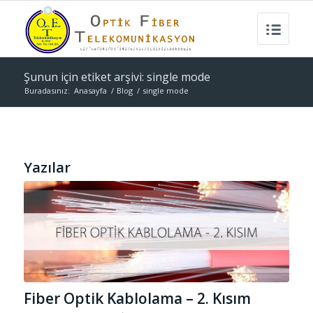
Şunun için etiket arşivi: single mode
Buradasınız:
Anasayfa
/
Blog
/
single mode
Yazılar
Fiber Optik Kablolama – 2. Kısım