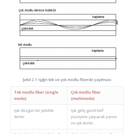
Şekil 2.1: Işığın tek ve çok modlu fiberde yayılması
Tek modlu fiber (single
Çok modlu fiber
mode)
(multimode)
Işık düzgün bir şekilde
Işık geliş güzel kılıf
ilerler.
yüzeyine çarparak yansır
ve ışık ilerler.