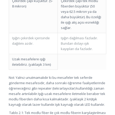
Çekirdek çapı küçüktür. (5-
Çekirdek çapı tek modlu
8 mikron)
fiberden büyüktür (50
veya 62.5 mikron ya da
daha büyüktür). Bu özeliği
ile ışığı alış açısı esnekliği
sağlar.
Işığın çekirdek içerisinde
Işığın dağılması fazladır.
dağılımı azdır.
Bundan dolayı ışık
kayıpları da fazladır.
Uzak mesafelere ışığı
iletebiliriz. (yaklaşık 3 km)
Not: Yalnız unutmamalıdır ki bu mesafeler tek seferde
gönderme mesafesidir, daha sonraki öğrenme faaliyetlerinde
öğreneceğiniz gibi repeater (tekrarlayıcılar) kullanıldığı zaman
mesafe artırılabilir.Işığı uzak mesafelere iletmekle beraber tek
modlu fiberden daha kısa kalmaktadır. (yaklaşık 2 km)Işık
kaynağı olarak lazer kullanılır.Işık kaynağı olarak LED kullanılır.
Tablo 2.1: Tek modlu fiber ile çok modlu fiberin karşılaştırılması