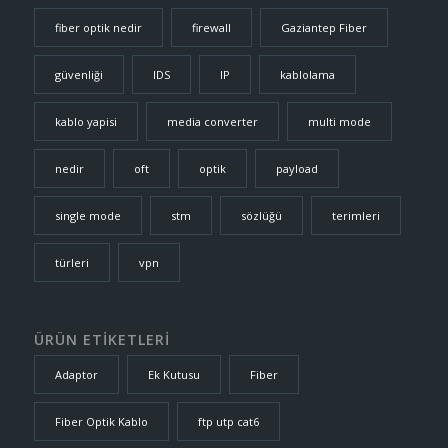
fiber optik nedir
firewall
Gaziantep Fiber
güvenliği
IDS
IP
kablolama
kablo yapisi
media converter
multi mode
nedir
oft
optik
payload
single mode
stm
sözlüğü
terimleri
türleri
vpn
ÜRÜN ETİKETLERİ
Adaptor
Ek Kutusu
Fiber
Fiber Optik Kablo
ftp utp cat6