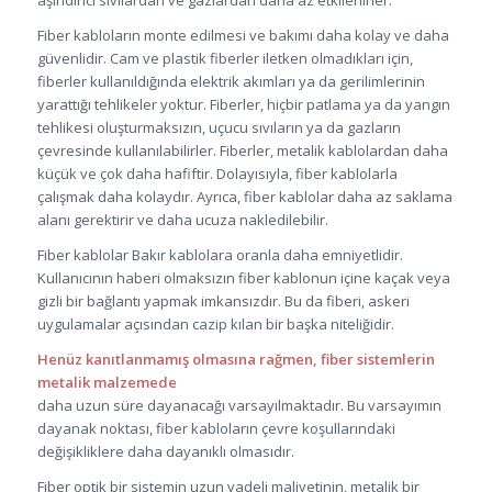
aşındırıcı sıvılardan ve gazlardan daha az etkilenirler.
Fiber kabloların monte edilmesi ve bakımı daha kolay ve daha
güvenlidir. Cam ve plastik fiberler iletken olmadıkları için,
fiberler kullanıldığında elektrik akımları ya da gerilimlerinin
yarattığı tehlikeler yoktur. Fiberler, hiçbir patlama ya da yangın
tehlikesi oluşturmaksızın, uçucu sıvıların ya da gazların
çevresinde kullanılabilirler. Fiberler, metalik kablolardan daha
küçük ve çok daha hafiftir. Dolayısıyla, fiber kablolarla
çalışmak daha kolaydır. Ayrıca, fiber kablolar daha az saklama
alanı gerektirir ve daha ucuza nakledilebilir.
Fiber kablolar Bakır kablolara oranla daha emniyetlidir.
Kullanıcının haberi olmaksızın fiber kablonun içine kaçak veya
gizli bir bağlantı yapmak imkansızdır. Bu da fiberi, askeri
uygulamalar açısından cazip kılan bir başka niteliğidir.
Henüz kanıtlanmamış olmasına rağmen, fiber sistemlerin
metalik malzemede
daha uzun süre dayanacağı varsayılmaktadır. Bu varsayımın
dayanak noktası, fiber kabloların çevre koşullarındaki
değişikliklere daha dayanıklı olmasıdır.
Fiber optik bir sistemin uzun vadeli maliyetinin, metalik bir