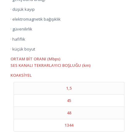
· düşük kayıp
· elektromagnetik bağışıklık
· güvenilirlik
· hafiflik
· küçük boyut
ORTAM BİT ORANI (Mbps)
SES KANALI TEKRARLAYICI BOŞLUĞU (km)
KOAKSİYEL
1,5
45
48
1344