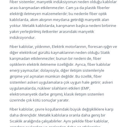
Fiber sistemler, manyetik indüksiyonun neden olduğu kablolar
arası karışmadan etkilenmezler. Cam ya da plastik fiberler
elektriği iletmeyen malzemelerdir; bu nedenle fiber optik
kablolarda, akım akışının meydana getirdiği manyetik alan
yoktur. Metalik kablolarda, karışmanın başlıca nedeni birbirine
yakın yerleştirilmiş iletkenler arasındaki manyetik
indüksiyondur.
Fiber kablolar, yıldırımın, Elektrik motorlarının, floresan ışığın ve
diğer elektriksel gürültü kaynaklarının neden olduğu Statik
karışmadan etkilenmezler; bunun bir nedeni de, fiber
optiklerin elektrik iletmeme özelliğidir. Ayrıca, fiber kablolar
enerji yaymazlar; dolayısıyla, diğer iletişim sistemleriyle
girişime yol açmaları mümkün değildir. Bu özellik, fiber
sistemleri askeri uygulamalara çok uygun hale getirir; askeri
uygulamalarda, nükleer silahların etkileri (EMP,
elektromanyetik darbe girişimi), klasik iletişim sistemleri
üzerinde çok kötü sonuçlar yaratır.
Fiber kablolar, çevre koşullarındaki büyük değişikliklere karşı
daha dirençlidir. Metalik kablolara oranla daha geniş bir
Sıcaklık aralığında çalışabilirler. Aynı şekilde fiber kablolar,