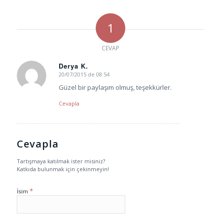
1
CEVAP
Derya K.
20/07/2015 de 08:54
says:
Güzel bir paylaşım olmuş, teşekkürler.
Cevapla
Cevapla
Tartışmaya katılmak ister misiniz?
Katkıda bulunmak için çekinmeyin!
*
İsim