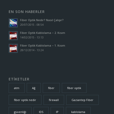
EN SON HABERLER
Fiber Optik Nedir? Nasıl Çalışır?
20/07/2015 - 08:54
Fiber Optik Kablolama – 2. Kısım
14/02/2015 - 13:13
Fiber Optik Kablolama – 1. Kısım
28/12/2014 - 13:24
ETİKETLER
atm
Ağ
fiber
fiber optik
fiber optik nedir
firewall
Gaziantep Fiber
güvenliği
IDS
IP
kablolama