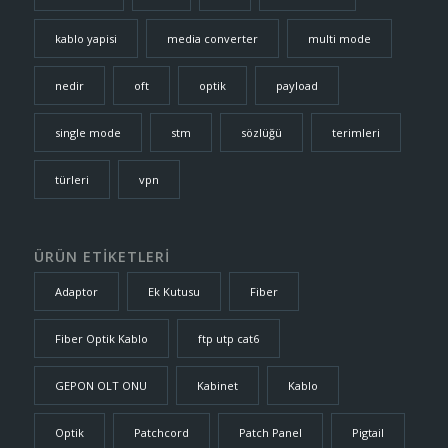
kablo yapisi
media converter
multi mode
nedir
oft
optik
payload
single mode
stm
sözlüğü
terimleri
türleri
vpn
ÜRÜN ETİKETLERİ
Adaptor
Ek Kutusu
Fiber
Fiber Optik Kablo
ftp utp cat6
GEPON OLT ONU
Kabinet
Kablo
Optik
Patchcord
Patch Panel
Pigtail