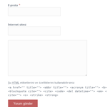
*
E-posta
İnternet sitesi
Şu
HTML
etiketlerini ve özelliklerini kullanabilirsiniz:
<a href="" title=""> <abbr title=""> <acronym title=""> <b>
<blockquote cite=""> <cite> <code> <del datetime=""> <em> <
cite=""> <s> <strike> <strong>