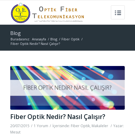
Blog
Buradasınız:
Anasayfa
/
Blog
/
Fiber Optik
/
Fiber Optik Nedir? Nasıl Çalışır?
Fiber Optik Nedir? Nasıl Çalışır?
20/07/2015
/
1 Yorum
/
İçerisinde:
Fiber Optik
,
Makaleler
/
Yazar:
Mesut