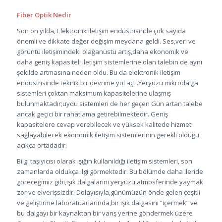
Fiber Optik Nedir
Son on yılda, Elektronik iletişim endüstrisinde çok sayıda
önemli ve dikkate değer değişim meydana geldi. Ses,veri ve
görüntü iletişimindeki olağanüstü artış,daha ekonomik ve
daha geniş kapasiteli iletişim sistemlerine olan talebin de aynı
şekilde artmasına neden oldu. Bu da elektronik iletişim
endüstrisinde teknik bir devrime yol açtı.Yeryüzü mikrodalga
sistemleri çoktan maksimum kapasitelerine ulaşmış
bulunmaktadır;uydu sistemleri de her geçen Gün artan talebe
ancak geçici bir rahatlama getirebilmektedir. Geniş
kapasitelere cevap verebilecek ve yüksek kalitede hizmet
sağlayabilecek ekonomik iletişim sistemlerinin gerekli olduğu
açıkça ortadadır.
Bilgi taşıyıcısı olarak ışığın kullanıldığı iletişim sistemleri, son
zamanlarda oldukça ilgi görmektedir. Bu bölümde daha ileride
göreceğimiz gibi,ışık dalgalarını yeryüzü atmosferinde yaymak
zor ve elverişsizdir. Dolayısıyla,günümüzün önde gelen çeşitli
ve geliştirme laboratuarlarında,bir ışık dalgasını “içermek” ve
bu dalgayı bir kaynaktan bir varış yerine göndermek üzere