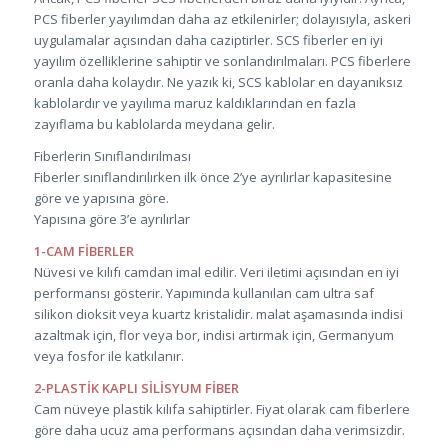
PCS fiberler yayılımdan daha az etkilenirler; dolayısıyla, askeri
uygulamalar açısından daha caziptirler. SCS fiberler en iyi
yayılım özelliklerine sahiptir ve sonlandırılmaları. PCS fiberlere
oranla daha kolaydır. Ne yazık ki, SCS kablolar en dayanıksız
kablolardır ve yayılıma maruz kaldıklarından en fazla
zayıflama bu kablolarda meydana gelir.
Fiberlerin Sınıflandırılması
Fiberler sınıflandırılırken ilk önce 2’ye ayrılırlar kapasitesine
göre ve yapısına göre.
Yapısına göre 3’e ayrılırlar
1-CAM FİBERLER
Nüvesi ve kılıfı camdan imal edilir. Veri iletimi açısından en iyi
performansı gösterir. Yapımında kullanılan cam ultra saf
silikon dioksit veya kuartz kristalidir. malat aşamasında indisi
azaltmak için, flor veya bor, indisi artırmak için, Germanyum
veya fosfor ile katkılanır.
2-PLASTİK KAPLI SİLİSYUM FİBER
Cam nüveye plastik kılıfa sahiptirler. Fiyat olarak cam fiberlere
göre daha ucuz ama performans açısından daha verimsizdir.