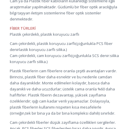
Cam ya da Plastik fiber kabloların kullanıldığı sistemlerle ilgili
araştırmalar yapılmaktadır. Güdümlü bir fiber optik aracılığıyla
bilgi taşıyan iletişim sistemlerine fiber optik sistemler
denmektedir.
FİBER TÜRLERİ
Plastik çekirdekli, plastik koruyucu zarflı
Cam çekirdekli, plastik koruyucu zarflı(çoğunlukla PCS fiber
denirlastik koruyucu zarflı silika.)
Cam çekirdekli, cam koruyucu zarflı(çoğunlukla SCS denir:silika
koruyucu zarflı silika.)
Plastik fiberlerin cam fiberlere oranla çeşitli avantajları vardır.
Birincisi, plastik fiber daha esnektir ve bu nedenle camdan
daha dayanıklıdır. Monte edilmeleri kolaydır, basıca daha
dayanıklı ve daha ucuzdurlar; üstelik cama oranla %60 daha
hafiftirler. Plastik fiberin dezavantajı, yüksek zayıflama
özelikleridir; ışığı cam kadar verili yayamazlar. Dolayısıyla,
plastik fiberlerin kullanımı nispeten kısa mesafelerle
(örneğin,tek bir bina ya da bir bina kompleksi dahili) sınırlıdır.
Cam çekirdekli fiberler düşük zayıflama özellikleri sergilerler.
Ancak, PCS fiberler SCS fiberlerden biraz daha iyiyidir. Ayrıca,