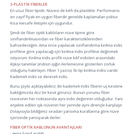
3-PLASTİK FİBERLER
En ucuz fiber tipidir. Nüvesi de kılıfı da plastiktir. Performansı
en zayıf fiyatı en uygun fiberdir genelde kaplamaları yoktur.
Kısa mesafe iletişimi için uygundur.
Şimdi de fiber optik kabloların nüve tipine göre
sınıflandırılmasından ve fiber karakteristiklerinden
bahsedeceğim. Ama önce yapılacak sınıflandırma kırılma indis
profiline göre yapılacağı için kırılma indis profiline değinmek
istiyorum. Kırılma indis profili nüve kılıf indisleri arasındaki
ilişkiyi tanımlar (indisin ışığın ilerlemesine gösterilen zorluk
olduğunu hatırlayın. Fiber 1 yazısı). İki tip kırılma indisi vardır.
Kademeli indis ve dereceli indis.
Bunu şöyle açıklayabiliriz; Bir kademeli indis fiberin uç kesitine
baktığımızda düz bir kesit görürüz. Bunun yorumu fiber
nüvesinin her noktasında aynı indis değerinin olduğudur. Yani
enjekte edilen ışık nüvenin her yerinde aynı dirençle karşılaşır.
Dolayısıyla bildiğimiz sıradan yansıma kurallarına göre nüve
içerisinde yansıyarak ilerler.
FİBER OPTİK KABLONUN AVANTAJLARI
· geniş band aralığı